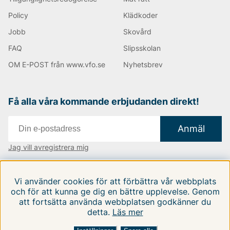
lanserat unika kollektioner med kristaller, broderier
och nya moderna former – inklusive Slim-modeller och
Policy
Klädkoder
Square Toe-sandaler.
Jobb
Skovård
Varför välja Havaianas?
FAQ
Slipsskolan
OM E-POST från www.vfo.se
Nyhetsbrev
Originalet inom gummi-flip flops
– patenterad design
sedan 1966
Lätt och bekväm passform
– perfekt för långa dagar i
Få alla våra kommande erbjudanden direkt!
solen
Oändliga färger och mönster
– välj din stil
Anmäl
Globalt erkänd kvalitet
– älskad i över 100 länder
Jag vill avregistrera mig
Hållbar design
– slitstarka sulor med ikonisk textur
Vi finns i:
Danmark
|
Finland
|
Sverige
Havaianas – sommaren börjar vid
Vi använder cookies för att förbättra vår webbplats
fötterna
Följ oss på våra sociala medier
och för att kunna ge dig en bättre upplevelse. Genom
att fortsätta använda webbplatsen godkänner du
detta.
Läs mer
Oavsett om du strosar på stranden, glider runt i stan
eller packar för nästa solresa är Havaianas flip flops