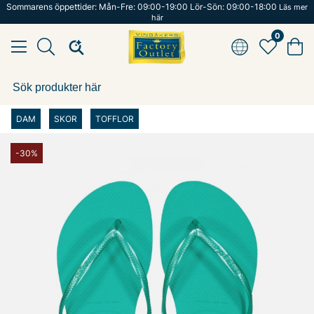
Sommarens öppettider: Mån-Fre: 09:00-19:00 Lör-Sön: 09:00-18:00
Läs mer
här
0
DAM
SKOR
TOFFLOR
-30%