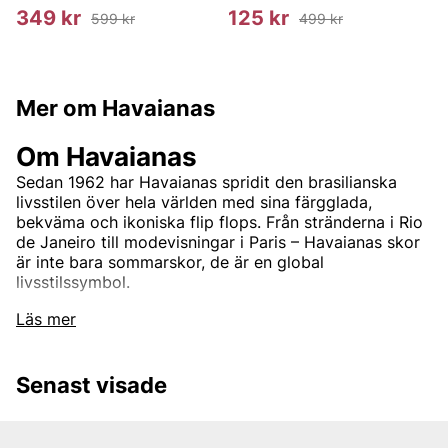
349 kr
125 kr
599 kr
499 kr
Mer om Havaianas
Om Havaianas
Sedan 1962 har Havaianas spridit den brasilianska
livsstilen över hela världen med sina färgglada,
bekväma och ikoniska flip flops. Från stränderna i Rio
de Janeiro till modevisningar i Paris – Havaianas skor
är inte bara sommarskor, de är en global
livsstilssymbol.
Läs mer
Ursprung med tradition – innovation i
varje steg
Senast visade
Havaianas föddes i Brasilien, inspirerade av den
traditionella japanska
Zori
-sandalen med remmar i tyg
och sulor av risstrå. Genom att byta ut risstrået mot