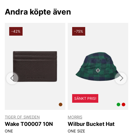
Andra köpte även
-42%
-75%
SÄNKT PRIS!
TIGER OF SWEDEN
MORRIS
T
Wake T00007 10N
Wilbur Bucket Hat
ONE
ONE SIZE
8