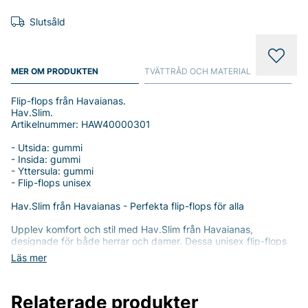
Slutsåld
MER OM PRODUKTEN
TVÄTTRÅD OCH MATERIAL
Flip-flops från Havaianas.
Hav.Slim.
Artikelnummer: HAW40000301
- Utsida: gummi
- Insida: gummi
- Yttersula: gummi
- Flip-flops unisex
Hav.Slim från Havaianas - Perfekta flip-flops för alla
Upplev komfort och stil med Hav.Slim från Havaianas,
designade för både herrar och damer. Dessa unisex flip-flops
är det perfekta valet för en avslappnad dag på stranden eller
Läs mer
en promenad i staden.
Investera i dessa mångsidiga flip-flops och ge dina fötter den
Relaterade produkter
komfort de förtjänar. Hav.Slim är inte bara stiliga, de är också