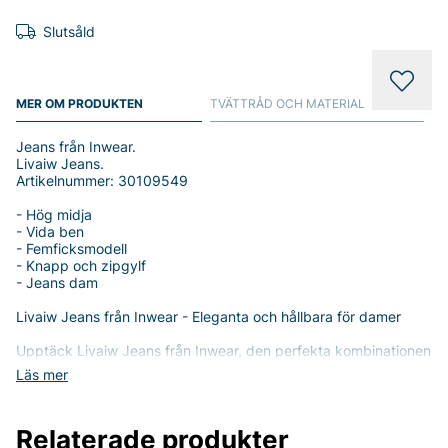
Slutsåld
MER OM PRODUKTEN
TVÄTTRÅD OCH MATERIAL
Jeans från Inwear.
Livaiw Jeans.
Artikelnummer: 30109549
- Hög midja
- Vida ben
- Femficksmodell
- Knapp och zipgylf
- Jeans dam
Livaiw Jeans från Inwear - Eleganta och hållbara för damer
Upptäck Livaiw Jeans från Inwear, den perfekta kombinationen
av stil och komfort för den moderna kvinnan. Med sin hög midja
Läs mer
och vida ben erbjuder dessa jeans en enastående passform
som smickrar din figur, samtidigt som de ger en trendig
silhuett.
Relaterade produkter