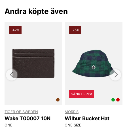
Andra köpte även
-42%
-75%
SÄNKT PRIS!
TIGER OF SWEDEN
MORRIS
T
Wake T00007 10N
Wilbur Bucket Hat
ONE
ONE SIZE
8