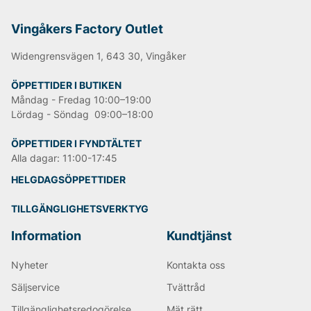
moderna plagg som passar för både vardag och fest.
Med fokus på kvalitet och hållbar design erbjuder
Vingåkers Factory Outlet
InWear kläder som kombinerar stil och komfort – alltid
till outletpriser. Uppdatera din garderob med ikoniska
Widengrensvägen 1, 643 30, Vingåker
plagg från InWear och upplev skandinavisk design när
den är som bäst.
ÖPPETTIDER I BUTIKEN
Shoppa online eller besök vår butik för att hitta dina
Måndag - Fredag 10:00–19:00
nya favoriter!
Lördag - Söndag 09:00–18:00
ÖPPETTIDER I FYNDTÄLTET
Andra populära varumärken:
Alla dagar: 11:00-17:45
HELGDAGSÖPPETTIDER
LEE
NN07
TILLGÄNGLIGHETSVERKTYG
Björn Borg
Replay
Information
Kundtjänst
Oscar Jacobson
Nyheter
Kontakta oss
Säljservice
Tvättråd
Tillgänglighetsredogörelse
Mät rätt