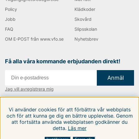
Policy
Klädkoder
Jobb
Skovård
FAQ
Slipsskolan
OM E-POST från www.vfo.se
Nyhetsbrev
Få alla våra kommande erbjudanden direkt!
Anmäl
Jag vill avregistrera mig
Vi finns i:
Danmark
|
Finland
|
Sverige
Vi använder cookies för att förbättra vår webbplats
Följ oss på våra sociala medier
och för att kunna ge dig en bättre upplevelse. Genom
att fortsätta använda webbplatsen godkänner du
detta.
Läs mer