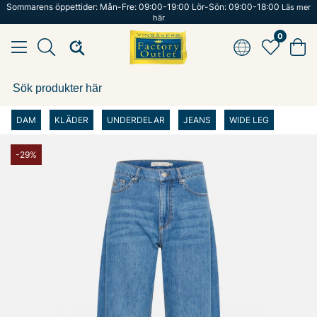
Sommarens öppettider: Mån-Fre: 09:00-19:00 Lör-Sön: 09:00-18:00
Läs mer
här
0
DAM
KLÄDER
UNDERDELAR
JEANS
WIDE LEG
-29%