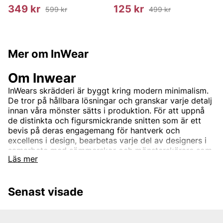
349 kr
125 kr
599 kr
499 kr
Mer om InWear
Om Inwear
InWears skrädderi är byggt kring modern minimalism.
De tror på hållbara lösningar och granskar varje detalj
innan våra mönster sätts i produktion. För att uppnå
de distinkta och figursmickrande snitten som är ett
bevis på deras engagemang för hantverk och
excellens i design, bearbetas varje del av designers i
samarbete med sömmerskor och mönsterskärare som
Läs mer
alla tillför samma nivå av hängivenhet till sitt arbete,
genomsyrar varje del med något av sig själva.
Senast visade
Sedan 1969 har InWear stått för feminina och
självsäkra damkläder, designade för att bäras och
älskas under lång tid. Hos Vingåkers Factory Outlet
hittar du ett brett sortiment av InWears tidlösa och