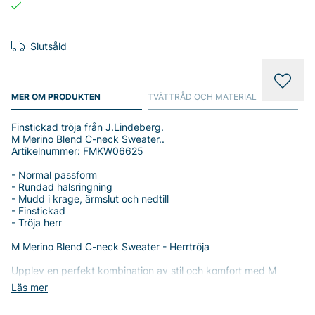
Slutsåld
MER OM PRODUKTEN
TVÄTTRÅD OCH MATERIAL
Finstickad tröja från J.Lindeberg.
M Merino Blend C-neck Sweater..
Artikelnummer: FMKW06625
- Normal passform
- Rundad halsringning
- Mudd i krage, ärmslut och nedtill
- Finstickad
- Tröja herr
M Merino Blend C-neck Sweater - Herrtröja
Upplev en perfekt kombination av stil och komfort med M
Merino Blend C-neck Sweater från J.Lindeberg. Denna
Läs mer
finstickade herrtröja är designad för den moderna mannen som
värdesätter både elegans och funktionalitet.