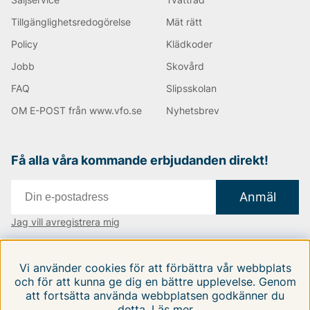
Informationen är tagen från leverantörens egen
Tillgänglighetsredogörelse
Mät rätt
hemsida*
Policy
Klädkoder
Happy shopping önskar vi på Vingåkers Factory
Outlet AB!
Jobb
Skovård
FAQ
Slipsskolan
Andra populära varumärken:
OM E-POST från www.vfo.se
Nyhetsbrev
LEE
NN07
Få alla våra kommande erbjudanden direkt!
Tiger of Sweden
Replay
Anmäl
Björn Borg
Jag vill avregistrera mig
Vi finns i:
Danmark
|
Finland
|
Sverige
Vi använder cookies för att förbättra vår webbplats
Följ oss på våra sociala medier
och för att kunna ge dig en bättre upplevelse. Genom
att fortsätta använda webbplatsen godkänner du
detta.
Läs mer