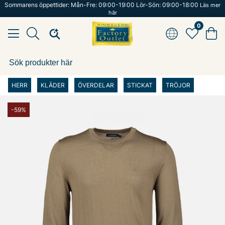
Sommarens öppettider: Mån-Fre: 09:00-19:00 Lör-Sön: 09:00-18:00
Läs mer
här
0
HERR
KLÄDER
ÖVERDELAR
STICKAT
TRÖJOR
-59%