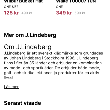
Wilbur Bucket Hat
Wake T00007 10N
ONE SIZE
ONE
8
125 kr
349 kr
499 kr
599 kr
Mer om J.Lindeberg
Om J.Lindeberg
J.Lindeberg är ett svenskt klädmärke som grundades
av Johan Lindeberg i Stockholm 1996. J.Lindeberg
finns i fler än 35 länder och erbjuder en kombination
av mode- och sportkläder. De erbjuder både mode,
golf- och skidkollektioner, ja produkter för en aktiv
livsstil.
I sortimentet från J.Lindeberg hos
Läs mer
oss på Vingåkers Factory Outlet
Hos oss på Vingåkers Factory Outlet hittar du ett
Senast visade
varierat utbud av J.Lindeberg bestående av bland
annat funktionsjackor, byxor, skjortor, chinos, jeans,