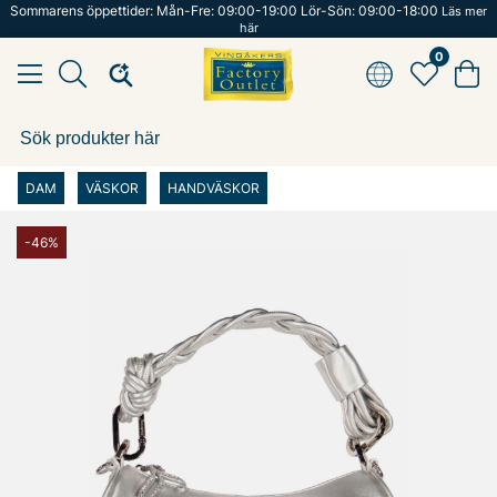
Sommarens öppettider: Mån-Fre: 09:00-19:00 Lör-Sön: 09:00-18:00
Läs mer
här
0
DAM
VÄSKOR
HANDVÄSKOR
-46%