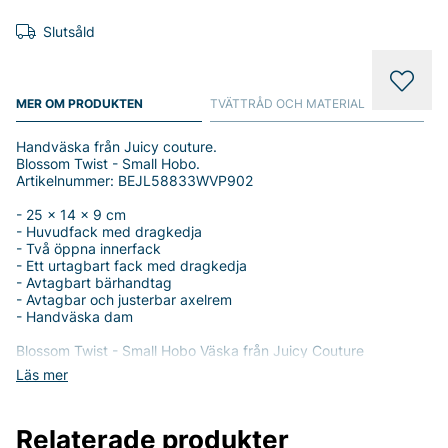
Slutsåld
MER OM PRODUKTEN
TVÄTTRÅD OCH MATERIAL
Handväska från Juicy couture.
Blossom Twist - Small Hobo.
Artikelnummer: BEJL58833WVP902
- 25 x 14 x 9 cm
- Huvudfack med dragkedja
- Två öppna innerfack
- Ett urtagbart fack med dragkedja
- Avtagbart bärhandtag
- Avtagbar och justerbar axelrem
- Handväska dam
Blossom Twist - Small Hobo Väska från Juicy Couture
Läs mer
Upptäck den eleganta och funktionella Blossom Twist - Small
Hobo Väskan från Juicy Couture, perfekt för den moderna
kvinnan som värdesätter både stil och praktiska lösningar. Med
Relaterade produkter
sina generösa mått på 25 x 14 x 9 cm, erbjuder denna