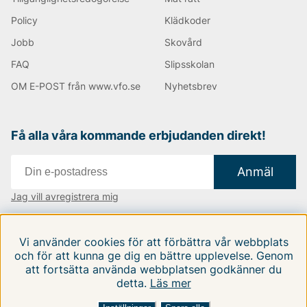
Policy
Klädkoder
Jobb
Skovård
FAQ
Slipsskolan
OM E-POST från www.vfo.se
Nyhetsbrev
Få alla våra kommande erbjudanden direkt!
Anmäl
Jag vill avregistrera mig
Vi finns i:
Danmark
|
Finland
|
Sverige
Vi använder cookies för att förbättra vår webbplats
Följ oss på våra sociala medier
och för att kunna ge dig en bättre upplevelse. Genom
att fortsätta använda webbplatsen godkänner du
detta.
Läs mer