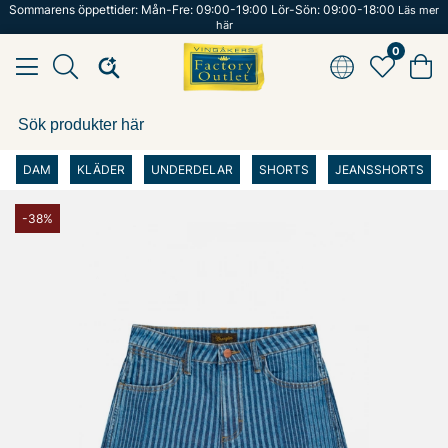
Sommarens öppettider: Mån-Fre: 09:00-19:00 Lör-Sön: 09:00-18:00
Läs mer
här
0
DAM
KLÄDER
UNDERDELAR
SHORTS
JEANSSHORTS
-38%