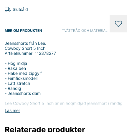
Slutsåld
MER OM PRODUKTEN
TVÄTTRÅD OCH MATERIAL
Jeansshorts från Lee.
Cowboy Short 5 Inch.
Artikelnummer: 112378277
- Hög midja
- Raka ben
- Hake med zipgylf
- Femficksmodell
- Lätt stretch
- Randig
- Jeansshorts dam
Lee Cowboy Short 5 Inch är en högmidjad jeansshort i randig
design som kombinerar klassisk denimkvalitet med sommarens
Läs mer
frihet. Den höga midjan formar midjan och ger en smickrande
siluett, medan de raka benen skapar en clean, tidlös look som
passar de flesta kroppstyper. Med en praktisk hake och zipgylf
Relaterade produkter
går det smidigt att låsa upp och stänga shortsen, och den