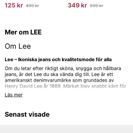
125 kr
349 kr
499 kr
599 kr
Mer om LEE
Om Lee
Lee – Ikoniska jeans och kvalitetsmode för alla
Om du letar efter riktigt sköna, snygga och hållbara
jeans, är det Lee du ska vända dig till. Lee är ett
amerikanskt denimvarumärke som grundades av
Henry David Lee år 1889. Märket blev snabbt känt för
sina ikoniska "Rider Jeans," som lanserades på 1920-
Läs mer
talet. Dessa uttrycksfulla jeans, utrustade med gylf,
blev snabbt populära bland cowboys och fick därför
smeknamnet "cowboyjeans." Med över 130 års
Senast visade
erfarenhet fortsätter Lee att vara en föregångare inom
design, innovation och kvalitet.