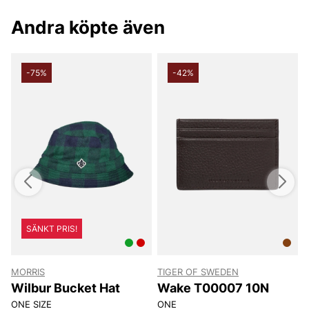
Andra köpte även
-75%
-42%
SÄNKT PRIS!
MORRIS
TIGER OF SWEDEN
T
Wilbur Bucket Hat
Wake T00007 10N
ONE SIZE
ONE
8