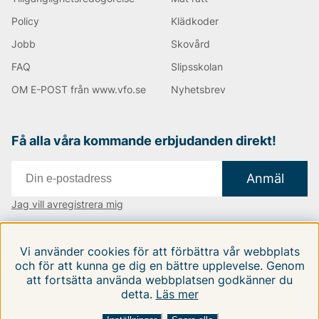
modeller och färger. Oavsett om du bär den över en
skjorta eller en t-shirt är en Lee-jeansjacka ett tidlöst
Policy
Klädkoder
tillskott till garderoben.
Jobb
Skovård
FAQ
Slipsskolan
Lee – Ett miljömedvetet val
OM E-POST från www.vfo.se
Nyhetsbrev
Lee har under flera år haft ett starkt fokus på miljön
och strävar efter att vara hållbara i allt de gör. Genom
att utveckla innovativa och miljövänliga sätt att
Få alla våra kommande erbjudanden direkt!
designa och producera sina produkter, erbjuder Lee nu
flera plagg som är helt nedbrytbara. Kläderna är
tillverkade av komposterbara linne-bomullsgarn, vilket
Anmäl
innebär att de kan brytas ner i komposten och
återföras till jorden.
Jag vill avregistrera mig
Andra populära varumärken:
Vi finns i:
Danmark
|
Finland
|
Sverige
Tiger of Sweden
Vi använder cookies för att förbättra vår webbplats
Björn Borg
Följ oss på våra sociala medier
och för att kunna ge dig en bättre upplevelse. Genom
NN07
att fortsätta använda webbplatsen godkänner du
Oscar Jacobson
detta.
Läs mer
REPLAY