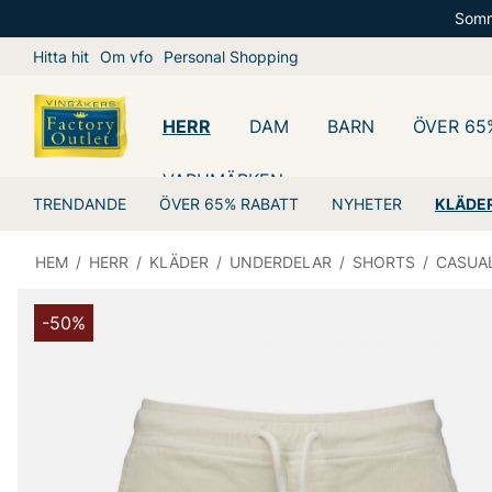
Somm
Hitta hit
Om vfo
Personal Shopping
HERR
DAM
BARN
ÖVER 65
VARUMÄRKEN
TRENDANDE
ÖVER 65% RABATT
NYHETER
KLÄDE
HEM
/
HERR
/
KLÄDER
/
UNDERDELAR
/
SHORTS
/
CASUA
-50%