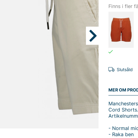
Finns i fler f
Slutsåld
MER OM PRO
Manchestersh
Cord Shorts
Artikelnumm
- Normal mi
- Raka ben