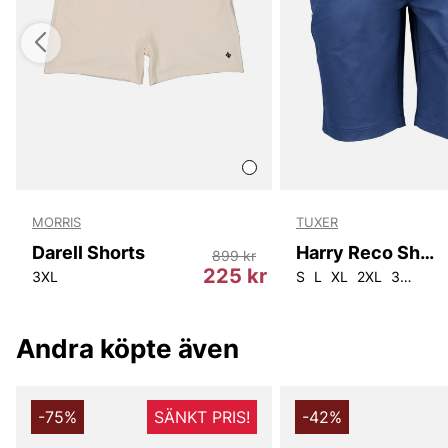
MORRIS
TUXER
Darell Shorts
Harry Reco Shorts
899 kr
r
225 kr
3XL
S
L
XL
2XL
3XL
Andra köpte även
-75%
SÄNKT PRIS!
-42%