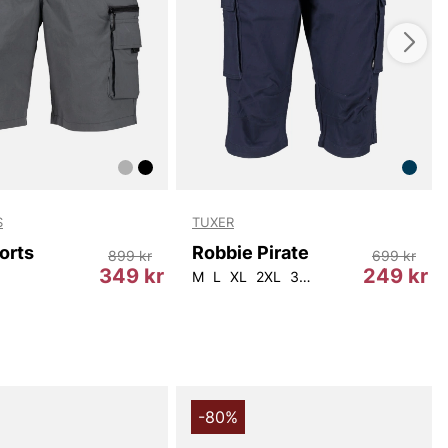
ngsvis är Cord Shorts från Less Worries ett bra val om
en klassisk, bekväm och snygg sommarkomponent med
etaljering. Den naturliga looken i manchester, den
djefunktionen och de små, subtila detaljerna gör
la att matcha med flera outfits och står sig över
nn dig fri att lägga dem i varukorgen och upplev hur de
in sommarstil.
du handlar i vår webbshop. Besök oss även i vår butik i
s mer på
www.vfo.se
S
TUXER
orts
Robbie Pirate
899 kr
699 kr
349 kr
249 kr
M
L
XL
2XL
3XL
-80%