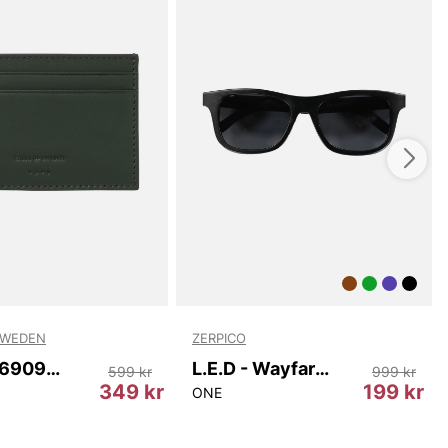
SWEDEN
ZERPICO
Wharf T69097 403
L.E.D - Wayfarer
599 kr
999 kr
349 kr
199 kr
ONE