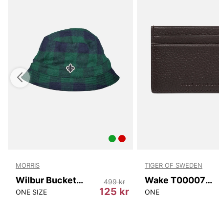
MORRIS
TIGER OF SWEDEN
Wilbur Bucket Hat
Wake T00007 10N
499 kr
r
125 kr
ONE SIZE
ONE