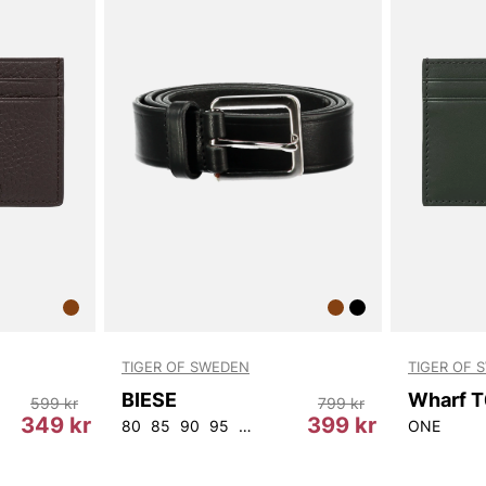
TIGER OF SWEDEN
TIGER OF 
BIESE
599 kr
799 kr
349 kr
399 kr
80
85
90
95
100
105
ONE