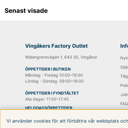
Senast visade
Vingåkers Factory Outlet
In
Widengrensvägen 1, 643 30, Vingåker
Nyh
Sälj
ÖPPETTIDER I BUTIKEN
Måndag - Fredag 10:00–19:00
Till
Lördag - Söndag 09:00–18:00
Poli
ÖPPETTIDER I FYNDTÄLTET
Job
Alla dagar: 11:00-17:45
FA
HELGDAGSÖPPETTIDER
OM 
www
TILLGÄNGLIGHETSVERKTYG
Vi använder cookies för att förbättra vår webbplats oc