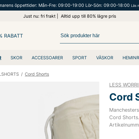
arens öppettider: Mån-Fre: 09:00-19:00 Lör-Sön: 09:00-18:00
Läs 
Just nu: fri frakt | Alltid upp till 80% lägre pris
% RABATT
R
SKOR
ACCESSOARER
SPORT
VÄSKOR
HEMIN
LSHORTS
/
Cord Shorts
LESS WORRI
Cord 
Manchestersh
Cord Shorts
Artikelnumm