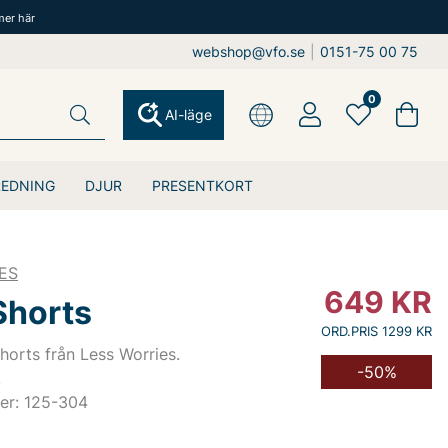
mer här
webshop@vfo.se
|
0151-75 00 75
0
AI-läge
REDNING
DJUR
PRESENTKORT
ES
649
KR
Shorts
ORD.PRIS 1299 KR
orts från Less Worries.
-50%
.
er: 125-304