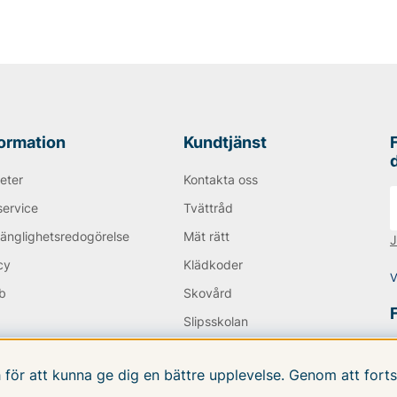
formation
Kundtjänst
eter
Kontakta oss
service
Tvättråd
gänglighetsredogörelse
Mät rätt
J
cy
Klädkoder
V
b
Skovård
Q
Slipsskolan
E-POST från
Nyhetsbrev
.vfo.se
h för att kunna ge dig en bättre upplevelse. Genom att fo