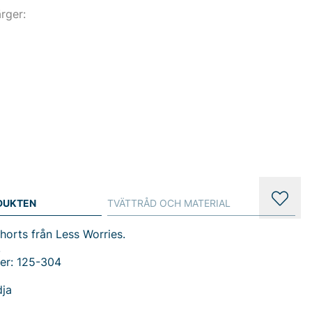
ärger:
DUKTEN
TVÄTTRÅD OCH MATERIAL
orts från Less Worries.
.
er: 125-304
dja