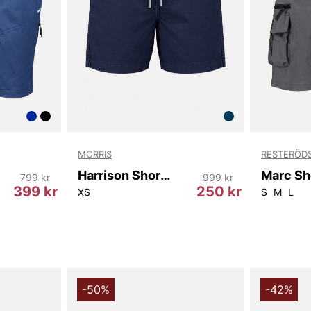
Sammanfattni
du vill ha 
genomtänkt d
praktiska mi
shortsen enk
säsongen. Kä
förstärker d
Tack för att 
Vingåker.
Lä
MORRIS
RESTERÖD
Harrison Shorts 59 Old Blue Xs
Marc Sh
799 kr
999 kr
399 kr
250 kr
XS
S
M
L
-50%
-42%