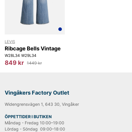
LEE
NN07
Björn Borg
Replay
Oscar Jacobson
LEVIS
Ribcage Bells Vintage
W28L34
W29L34
849 kr
1449 kr
Vingåkers Factory Outlet
Widengrensvägen 1, 643 30, Vingåker
ÖPPETTIDER I BUTIKEN
Måndag - Fredag 10:00–19:00
Lördag - Söndag 09:00–18:00