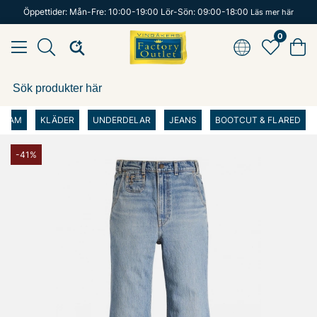
Öppettider: Mån-Fre: 10:00-19:00 Lör-Sön: 09:00-18:00
Läs mer här
0
DAM
KLÄDER
UNDERDELAR
JEANS
BOOTCUT & FLARED
-41%