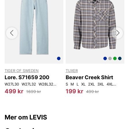
TIGER OF SWEDEN
TUXER
Lore. S71659 200
Beaver Creek Shirt
W27L30
W27L32
W28L32
W29L32
S
M
W26L34
L
XL
2XL
3XL
4XL
5XL
499 kr
199 kr
1699 kr
499 kr
Mer om LEVIS