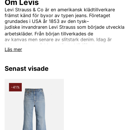
Om Levis
Levi Strauss & Co
är en
amerikansk
klädtillverkare
främst känd för byxor av typen
jeans. Företaget
grundades i USA år 1853 av den
tysk–
judiske
invandraren
Levi Strauss
som började utveckla
arbetskläder.
Från början tillverkades de
av
kanvas
men senare av slitstark
denim. Idag är
bolaget ett av världens största klädföretag.
Läs mer
Företagets mest kända och etablerade varumärke
är
Levi’s
. Det används för kläder runt om i världen.
Ursprungligen var Levi's endast ett produktnamn på
Senast visade
de
nitförstärkta
blåjeansen, men idag ingår
även
jackor,
tröjor,
skor
och diverse andra
klädesplagg och tillbehör. Den mest kända
-41%
jeansmodellen är
"501"
och har blivit en stor klassiker
runt om i världen.
Informationen är hämtad från Wikipedia.
Andra populära varumärken: