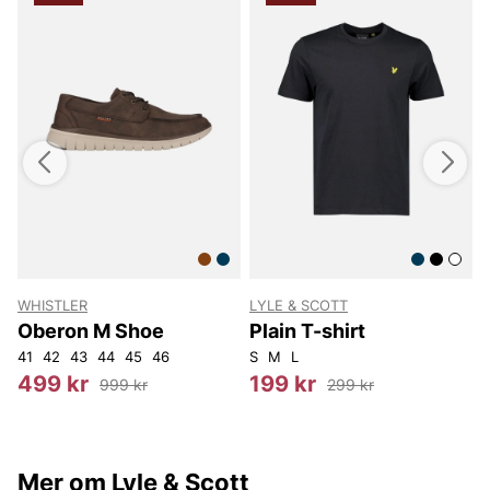
WHISTLER
LYLE & SCOTT
Oberon M Shoe
Plain T-shirt
41
42
43
44
45
46
S
M
L
499 kr
199 kr
999 kr
299 kr
Mer om Lyle & Scott