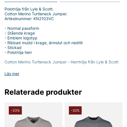
Polotröja från Lyle & Scott.
Cotton Merino Turtleneck Jumper.
Artikelnummer: KN2103VC
- Normal passform
- Stående krage
- Emblem logotyp
- Ribbad mudd i krage, ärmslut och nedtill
- Stickad
- Polotröja herr
Cotton Merino Turtleneck Jumper - Herrtröja från Lyle & Scott
Lyft din stil med denna eleganta och tidlösa *Cotton Merino
Läs mer
Turtleneck Jumper* från Lyle & Scott. Denna tröja kombinerar
komfort och stil på ett unikt sätt, vilket gör den till ett utmärkt
val för varje man som värdesätter både kvalitet och design.
Relaterade produkter
Tröjan har en normal passform som gör att den sitter bekvämt
utan att kännas åtsittande, vilket ger dig full rörelsefrihet. Den
stående kragen ger en klassisk look, perfekt att bära både
ensam eller under en jacka för kyligare dagar.
-33%
-32%
Tillverkad av en noggrant utvald blandning av 70% bomull och
30% merinoull, erbjuder denna jumper en mjuk och varm känsla