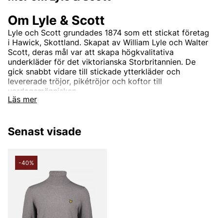
Om Lyle & Scott
Lyle och Scott grundades 1874 som ett stickat företag
i Hawick, Skottland. Skapat av William Lyle och Walter
Scott, deras mål var att skapa högkvalitativa
underkläder för det viktorianska Storbritannien. De
gick snabbt vidare till stickade ytterkläder och
levererade tröjor, pikétröjor och koftor till
vardagsmänniskan.
Läs mer
Andra populära varumärken:
Senast visade
LEE
NN07
-40%
Björn Borg
Replay
Oscar Jacobson