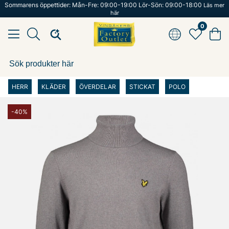
Sommarens öppettider: Mån-Fre: 09:00-19:00 Lör-Sön: 09:00-18:00
Läs mer
här
0
HERR
KLÄDER
ÖVERDELAR
STICKAT
POLO
-40%