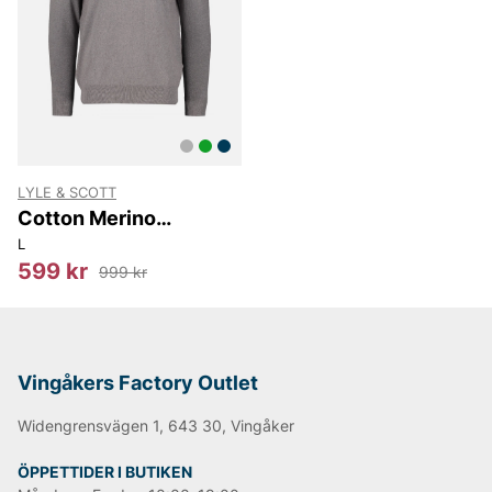
LYLE & SCOTT
Cotton Merino
Turtleneck Jumper
L
599 kr
999 kr
Vingåkers Factory Outlet
Widengrensvägen 1, 643 30, Vingåker
ÖPPETTIDER I BUTIKEN