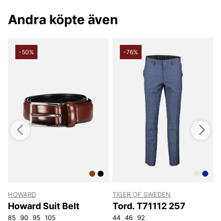
Andra köpte även
-50%
-76%
HOWARD
TIGER OF SWEDEN
T
Howard Suit Belt
Tord. T71112 257
85
90
95
105
44
46
92
4