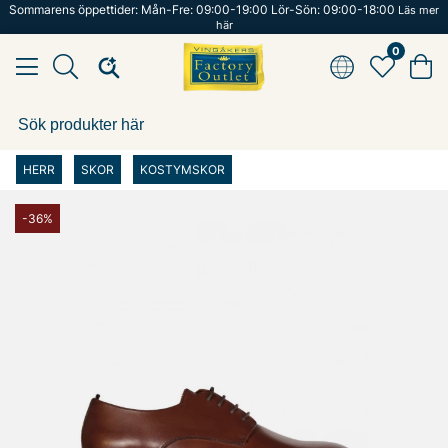
Sommarens öppettider: Mån-Fre: 09:00-19:00 Lör-Sön: 09:00-18:00
Läs mer
här
0
HERR
SKOR
KOSTYMSKOR
-36%