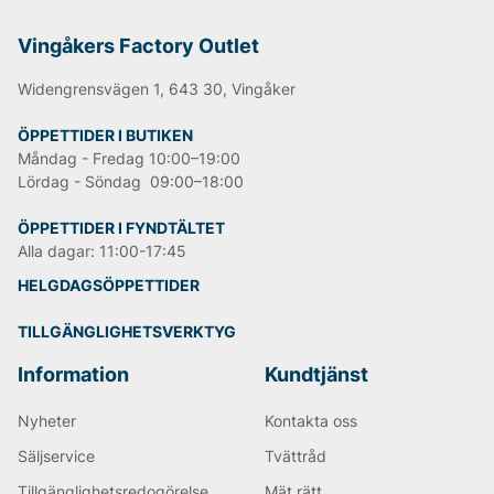
LEE
NN07
Vingåkers Factory Outlet
Björn Borg
Replay
Widengrensvägen 1, 643 30, Vingåker
Oscar Jacobson
ÖPPETTIDER I BUTIKEN
Måndag - Fredag 10:00–19:00
Lördag - Söndag 09:00–18:00
ÖPPETTIDER I FYNDTÄLTET
Alla dagar: 11:00-17:45
HELGDAGSÖPPETTIDER
TILLGÄNGLIGHETSVERKTYG
Information
Kundtjänst
Nyheter
Kontakta oss
Säljservice
Tvättråd
Tillgänglighetsredogörelse
Mät rätt