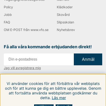
Policy
Klädkoder
Jobb
Skovård
FAQ
Slipsskolan
OM E-POST från www.vfo.se
Nyhetsbrev
Få alla våra kommande erbjudanden direkt!
Anmäl
Jag vill avregistrera mig
Vi finns i:
Danmark
|
Finland
|
Sverige
Vi använder cookies för att förbättra vår webbplats
Följ oss på våra sociala medier
och för att kunna ge dig en bättre upplevelse. Genom
att fortsätta använda webbplatsen godkänner du
detta.
Läs mer