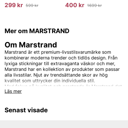
299 kr
400 kr
599 kr
1699 kr
Mer om MARSTRAND
Om Marstrand
Marstrand är ett premium-livsstilsvarumärke som
kombinerar moderna trender och tidlös design. Från
lyxiga stickningar till extravaganta väskor och mer,
Marstrand har en kollektion av produkter som passar
alla livsstilar. Njut av trendsättande skor av hög
kvalitet som uttrycker din individuella stil.
Med fokus på kvalitet och prestanda är Marstrand det
Läs mer
självklara valet för den som söker stiliga kläder som
också fungerar i tuffa miljöer.
Senast visade
Andra populära varumärken: