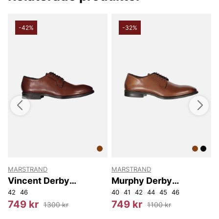
-42%
-32%
MARSTRAND
MARSTRAND
Vincent Derby
Murphy Derby
Marstrand Sko
Marstrand Sko
42
46
40
41
42
44
45
46
4
749 kr
749 kr
1300 kr
1100 kr