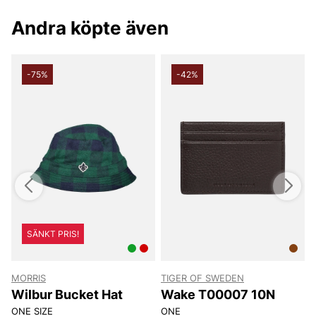
Andra köpte även
-75%
-42%
SÄNKT PRIS!
MORRIS
TIGER OF SWEDEN
T
Wilbur Bucket Hat
Wake T00007 10N
ONE SIZE
ONE
8