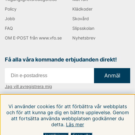
Policy
Klädkoder
Jobb
Skovård
FAQ
Slipsskolan
OM E-POST från www.vfo.se
Nyhetsbrev
Få alla våra kommande erbjudanden direkt!
Anmäl
Jag vill avregistrera mig
Vi finns i:
Danmark
|
Finland
|
Sverige
Vi använder cookies för att förbättra vår webbplats
Följ oss på våra sociala medier
och för att kunna ge dig en bättre upplevelse. Genom
att fortsätta använda webbplatsen godkänner du
detta.
Läs mer