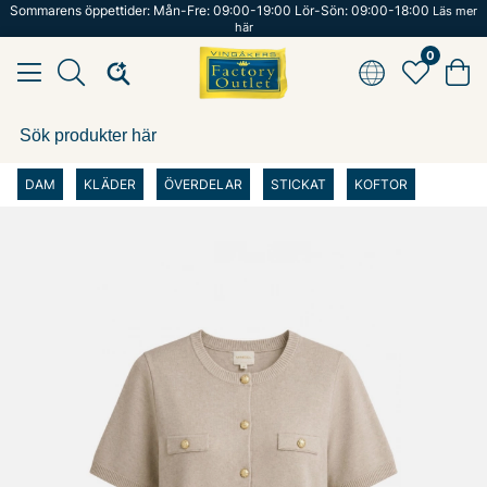
Sommarens öppettider: Mån-Fre: 09:00-19:00 Lör-Sön: 09:00-18:00
Läs mer
här
0
DAM
KLÄDER
ÖVERDELAR
STICKAT
KOFTOR