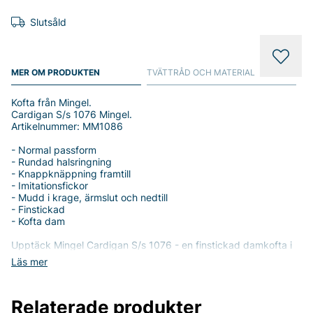
Slutsåld
MER OM PRODUKTEN
TVÄTTRÅD OCH MATERIAL
Kofta från Mingel.
Cardigan S/s 1076 Mingel.
Artikelnummer: MM1086
- Normal passform
- Rundad halsringning
- Knappknäppning framtill
- Imitationsfickor
- Mudd i krage, ärmslut och nedtill
- Finstickad
- Kofta dam
Upptäck Mingel Cardigan S/s 1076 - en finstickad damkofta i
normal passform som passar lika bra till vardag som till lite
Läs mer
finare tillfällen. Den rundade halsringningen ger en mjuk,
feminin halslinje och den praktiska knappknäppningen framtill
gör det enkelt att variera stilen. Med imitationfickor får plagget
Relaterade produkter
en modern detalj utan att tillföra onödig volym, och muddarna i