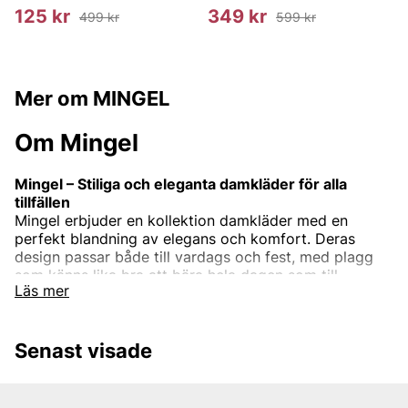
125 kr
349 kr
499 kr
599 kr
Mer om MINGEL
Om Mingel
Mingel – Stiliga och eleganta damkläder för alla
tillfällen
Mingel erbjuder en kollektion damkläder med en
perfekt blandning av elegans och komfort. Deras
design passar både till vardags och fest, med plagg
som känns lika bra att bära hela dagen som till
Läs mer
kvällens speciella tillfällen.
Från stiliga klänningar och toppar till komfortabla
byxor och blusar – Mingel ger dig kläder som gör att
Senast visade
du känner dig både snygg och bekväm.