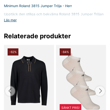
Minimum Roland 3815 Jumper Tröja - Herr
Upptäck den stiliga och bekväma Roland 3815 Jumper Tröjan
från Minimum, designad för den moderna mannen som söker
Läs mer
både kvalitet och stil. Med sin normala passform och rundade
halsringning erbjuder denna tröja en avslappnad känsla,
perfekt för både vardag och mer informella tillfällen.
Relaterade produkter
Tröjan är noggrant stickad av en högkvalitativ blandning av
material som säkerställer både komfort och hållbarhet. Består
av 36% bomull, 34% polyamid, 13% ull och 17% alpacka, vilket
ger en mjuk och värmande känsla mot huden. Bomullen
-62%
-84%
erbjuder lätthet, polyamiden ger slitstyrka, och alpackan och
ullen tillför värme och lyx.
Roland 3815 Jumper Tröjan är utrustad med mudd i krage,
ärmslut och nedtill som bidrar till en följsam och välsittande
design. Den tidlösa stilen gör att tröjan enkelt kan kombineras
med både jeans för en chill look och chinos för en mer dressad
stil.
Denna tröja är mer än bara ett klädesplagg; den är en
investering i din garderob. Med sitt stilrena utseende och
premiummaterialet kan du känna dig trygg att bära den säsong
efter säsong. Oavsett om du ska på jobb, möte eller en
SÄNKT PRIS!