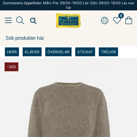
Sommarens öppettider: Mån-Fre: 09:00-19:00 Lör-Sön: 09:00-18:00
Läs mer
här
0
HERR
KLÄDER
ÖVERDELAR
STICKAT
TRÖJOR
-36%