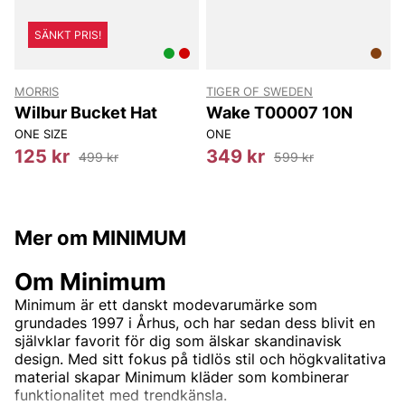
SÄNKT PRIS!
MORRIS
TIGER OF SWEDEN
T
Wilbur Bucket Hat
Wake T00007 10N
ONE SIZE
ONE
8
125 kr
349 kr
499 kr
599 kr
Mer om MINIMUM
Om Minimum
Minimum är ett danskt modevarumärke som
grundades 1997 i Århus, och har sedan dess blivit en
självklar favorit för dig som älskar skandinavisk
design. Med sitt fokus på tidlös stil och högkvalitativa
material skapar Minimum kläder som kombinerar
funktionalitet med trendkänsla.