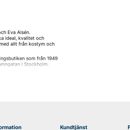
ch Eva Alsén.
 ideal, kvalitet och
 med allt från kostym och
ingsbutiken som från 1949
Hamngatan i Stockholm.
i alla åldrar. En butik som
formation
Kundtjänst