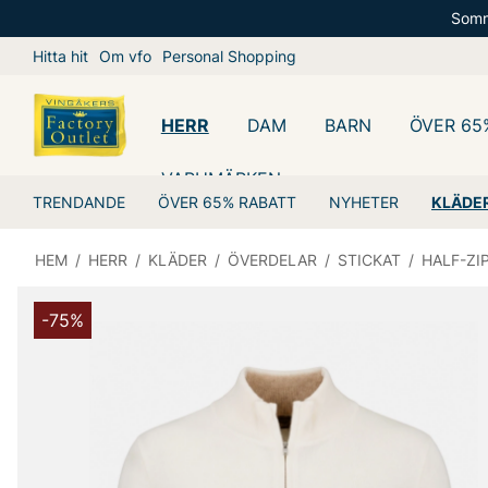
Somm
Hitta hit
Om vfo
Personal Shopping
HERR
DAM
BARN
ÖVER 65
VARUMÄRKEN
TRENDANDE
ÖVER 65% RABATT
NYHETER
KLÄDE
HEM
/
HERR
/
KLÄDER
/
ÖVERDELAR
/
STICKAT
/
HALF-ZI
-75%