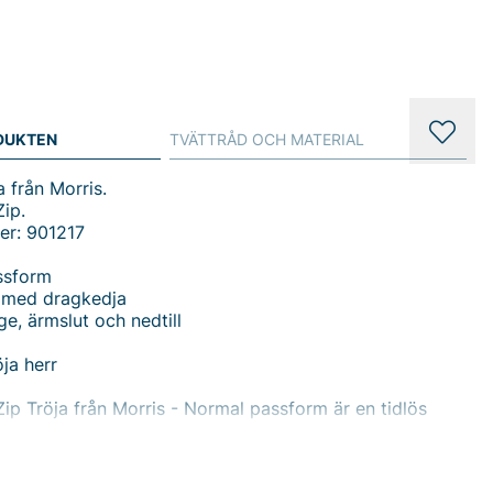
DUKTEN
TVÄTTRÅD OCH MATERIAL
a från Morris.
Zip.
er: 901217
ssform
 med dragkedja
ge, ärmslut och nedtill
öja herr
Zip Tröja från Morris - Normal passform är en tidlös
m erbjuder pålitlig komfort och enkel styling för vardag
Den höga kragen med praktisk dragkedja ger extra värme
gar och låter dig själv justera ventilationen efter behov.