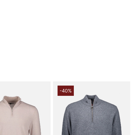
om följer av finstickningen får plagget att se elegant ut,
na i krage, ärmslut och nedtill bidrar till en behållen
 ett avslutat, välvårdat uttryck.
 en exklusiv blandning av 90% merinoull och 10% kashmir
alf Zip Tröja en mjuk känsla mot huden och naturlig
glering. Merinoullen transporterar fukt och håller dig
r längre dagar, medan kashmirtussens mjukhet
n lyxiga känslan utan att offra hållbarhet eller funktion.
ade konstruktionen ger ett slankt och sofistikerat intryck
ika bra över en skjorta som under en lätt jacka eller
alf Zip Tröja när du vill ha en praktisk, stilren och
 som håller formen efter flera säsonger. Den normala
-40%
ör den lätt att bära som mellanlagringen eller som
 i mildare väder, och den genomtänkta designen - hög
dja och ribbade detaljer - gör den till ett säkert val för
 fritid.
du handlar i vår webbshop. Besök oss även i vår butik i
s mer på
www.vfo.se