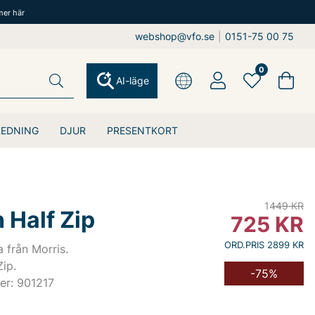
mer här
webshop@vfo.se
|
0151-75 00 75
0
AI-läge
REDNING
DJUR
PRESENTKORT
1449
KR
 Half Zip
725
KR
ORD.PRIS 2899 KR
a från Morris.
Zip.
-75%
er: 901217