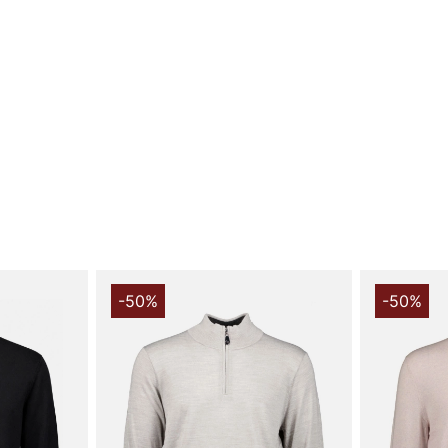
Den estetik s
medan muddar
passform och
Tillverkad i
ger Dalton H
temperaturre
bekväm unde
förstärker de
Den finstick
som passar l
kavaj.
Välj Dalton H
bekväm tröja
-50%
-50%
passformen g
ensam plagg
krage, dragke
både jobb och
Tack för att 
Vingåker.
Lä