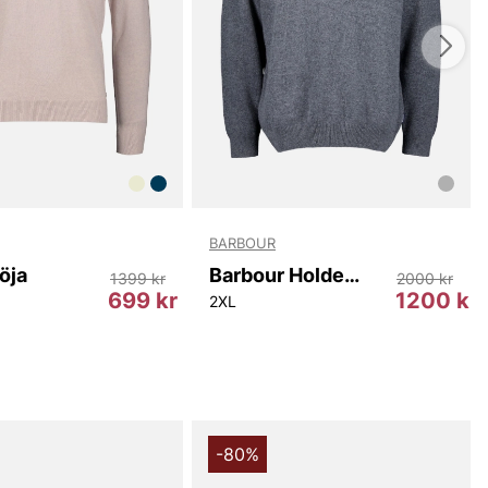
BARBOUR
öja
Barbour Holden Half Zip
1399 kr
2000 kr
699 kr
1200 kr
2XL
-80%