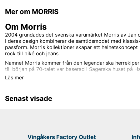
Mer om MORRIS
Om Morris
2004 grundades det svenska varumärket Morris av Jan o
I deras design kombinerar de samtidsmodet med klassiska
passform. Morris kollektioner skapar ett helhetskoncept
rock till piké och jeans.
Namnet Morris kommer från den legendariska herrekiper
till början på 70-talet var baserad i Sagerska huset på 
Morris var dåtidens mest självklara adress för gentlemän 
Läs mer
lockade klädsnobbar från hela landet.
Senast visade
Andra populära varumärken:
LEE
NN07
Björn Borg
Replay
Vingåkers Factory Outlet
In