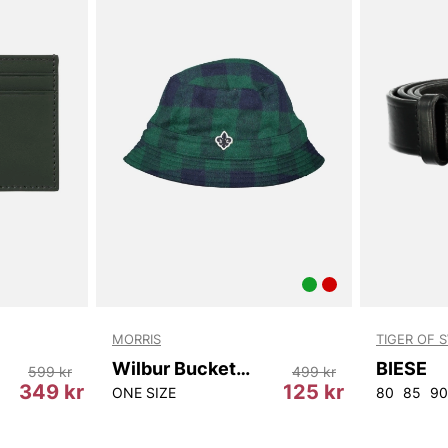
MORRIS
TIGER OF 
Wilbur Bucket Hat
BIESE
599 kr
499 kr
349 kr
125 kr
ONE SIZE
80
85
90