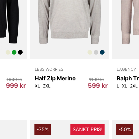
LESS WORRIES
LAGENCY
Half Zip Merino
Ralph Tr
1800 kr
1199 kr
999 kr
599 kr
XL
2XL
L
XL
2XL
-75%
SÄNKT PRIS!
-50%