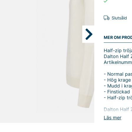
Slutsåld
MER OM PRO
Half-zip tröj
Dalton Half 
Artikelnumm
- Normal pa
- Hög krage
- Mudd i kra
- Finstickad
- Half-zip tr
Dalton Half 
herrtröja so
Läs mer
och fritid. 
vid kyliga da