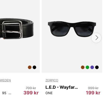
SWEDEN
ZERPICO
L.E.D - Wayfarer
799 kr
999 kr
399 kr
199 kr
95
100
105
ONE