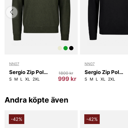
NN07
NN07
Sergio Zip Polo 6605
Sergio Zip Polo 6605
1800 kr
r
999 kr
S
M
L
XL
2XL
S
M
L
XL
2XL
Andra köpte även
-42%
-42%