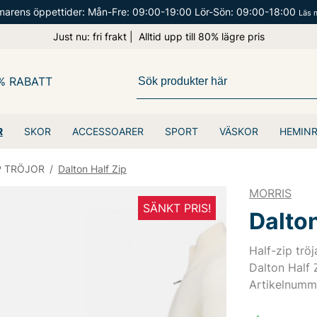
arens öppettider: Mån-Fre: 09:00-19:00 Lör-Sön: 09:00-18:00
Läs 
Just nu: fri frakt | Alltid upp till 80% lägre pris
% RABATT
R
SKOR
ACCESSOARER
SPORT
VÄSKOR
HEMIN
P TRÖJOR
/
Dalton Half Zip
MORRIS
SÄNKT PRIS!
Dalton
Half-zip tröj
Dalton Half 
Artikelnumm