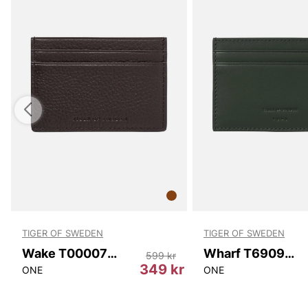
TIGER OF SWEDEN
TIGER OF SWEDEN
Wake T00007 10N
Wharf T69097 403
599 kr
r
349 kr
ONE
ONE