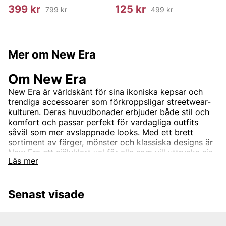
399 kr
125 kr
799 kr
499 kr
Mer om New Era
Om New Era
New Era är världskänt för sina ikoniska kepsar och
trendiga accessoarer som förkroppsligar streetwear-
kulturen. Deras huvudbonader erbjuder både stil och
komfort och passar perfekt för vardagliga outfits
såväl som mer avslappnade looks. Med ett brett
sortiment av färger, mönster och klassiska designs är
New Era ett självklart val för alla som vill uttrycka sin
Läs mer
personlighet genom sitt mode.
Senast visade