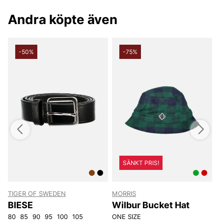
Andra köpte även
-50%
-75%
SÄNKT PRIS!
TIGER OF SWEDEN
MORRIS
Z
BIESE
Wilbur Bucket Hat
80
85
90
95
100
105
ONE SIZE