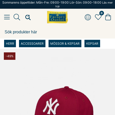
Sommarens öppettider: Mån-Fre: 09:00-19:00 Lör-Sön: 09:00-18:00
Läs mer
här
0
HERR
ACCESSOARER
MÖSSOR & KEPSAR
KEPSAR
-49%