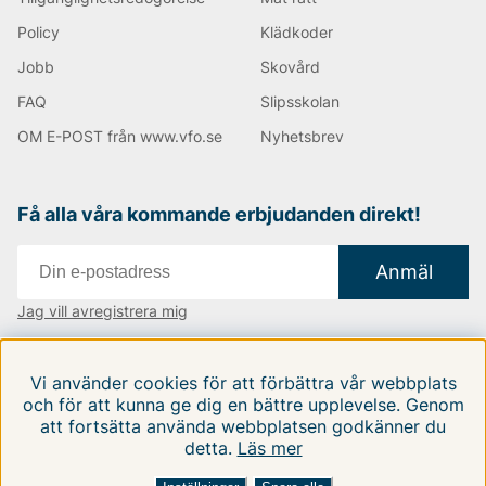
Policy
Klädkoder
Jobb
Skovård
FAQ
Slipsskolan
OM E-POST från www.vfo.se
Nyhetsbrev
Få alla våra kommande erbjudanden direkt!
Anmäl
Jag vill avregistrera mig
Vi finns i:
Danmark
|
Finland
|
Sverige
Vi använder cookies för att förbättra vår webbplats
Följ oss på våra sociala medier
och för att kunna ge dig en bättre upplevelse. Genom
att fortsätta använda webbplatsen godkänner du
detta.
Läs mer