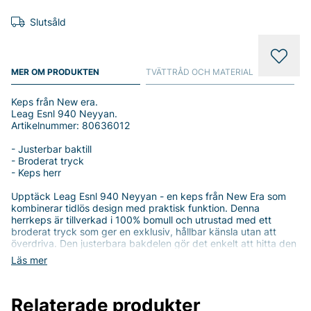
Slutsåld
MER OM PRODUKTEN
TVÄTTRÅD OCH MATERIAL
Keps från New era.
Leag Esnl 940 Neyyan.
Artikelnummer: 80636012
- Justerbar baktill
- Broderat tryck
- Keps herr
Upptäck Leag Esnl 940 Neyyan - en keps från New Era som
kombinerar tidlös design med praktisk funktion. Denna
herrkeps är tillverkad i 100% bomull och utrustad med ett
broderat tryck som ger en exklusiv, hållbar känsla utan att
överdriva. Den justerbara bakdelen gör det enkelt att hitta den
perfekta passformen och säkrar komfort hela dagen, oavsett
Läs mer
aktivitet eller outfit.
Den ikoniska 940‑formen från New Era ger en sportig men
Relaterade produkter
samtidigt allround stil som passar de flesta herrlooks. Den