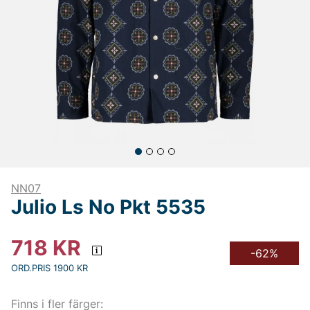
NN07
Julio Ls No Pkt 5535
718
KR
-62%
ORD.PRIS 1900 KR
Finns i fler färger: