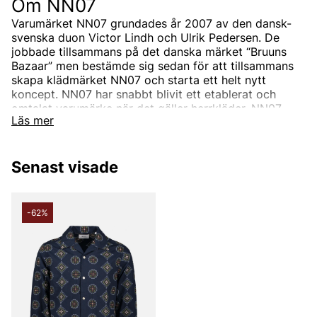
Om NN07
Varumärket NN07 grundades år 2007 av den dansk-
svenska duon Victor Lindh och Ulrik Pedersen. De
jobbade tillsammans på det danska märket “Bruuns
Bazaar” men bestämde sig sedan för att tillsammans
skapa klädmärket NN07 och starta ett helt nytt
koncept.
NN07 har snabbt blivit ett etablerat och
omtalat varumärke när det gäller herrkläder.
NN07
Läs mer
drivs inte av trender utan designar unika plagg med
fokus på detaljer, materialval och passform.
Senast visade
Hur kom namnet NN07 till?
NN07 är ett varumärke för alla, oavsett bakgrund.
-62%
Därav namnet NN07, som står för “No Nationality” och
07 från året då det skapades, 2007. Konceptet kallar
de ibland för “We are no nationality” som går att se i
deras grafiska profil. Målet har alltid varit att alla
människor ska känna sig bekväma i NN07s plagg.
NN07s sortiment