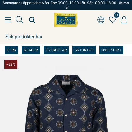
Sommarens öppettider: Mån-Fre: 09:00-19:00 Lör-Sön: 09:00-18:00
Läs mer
här
0
HERR
KLÄDER
ÖVERDELAR
SKJORTOR
OVERSHIRT
-62%