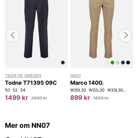
TIGER OF SWEDEN
NN07
Todne T71395 09C
Marco 1400.
50
52
54
W30L30
W32L30
W33L30
W34L
3
1499 kr
899 kr
2499 kr
1650 kr
Mer om NN07