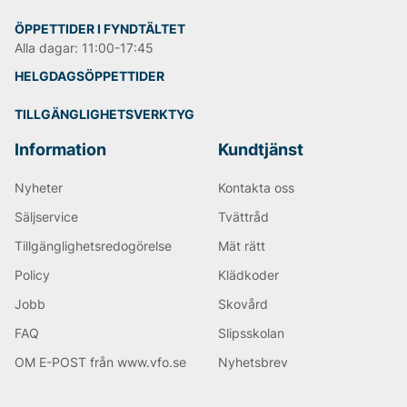
Därefter blev chinosen en mer avslappnad
vardagsbyxa som bara blir skönare med tiden.
ÖPPETTIDER I FYNDTÄLTET
Alla dagar: 11:00-17:45
Andra populära varumärken:
HELGDAGSÖPPETTIDER
LEE
TILLGÄNGLIGHETSVERKTYG
Tiger of Sweden
Björn Borg
Information
Kundtjänst
Replay
Oscar Jacobson
Nyheter
Kontakta oss
Säljservice
Tvättråd
Tillgänglighetsredogörelse
Mät rätt
Policy
Klädkoder
Jobb
Skovård
FAQ
Slipsskolan
OM E-POST från www.vfo.se
Nyhetsbrev