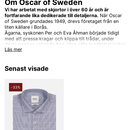
Om Oscar of Sweden
Vi har arbetat med skjortor i över 60 år och är
fortfarande lika dedikerade till detaljerna.
När Oscar
of Sweden grundades 1949, drevs företaget från en
liten källare i Borås.
Ägarna, syskonen Per och Eva Åhman började tidigt
med att pressa kragar och klippa till trådar, under
deras pappas vakande öga. Idag säljs kvalitetsskjortor
Läs mer
från Oscar of Sweden över hela världen, men designas
fortfarande i Borås.
Vi är dedikerade till detaljerna. Varje söm, mönster,
Senast visade
passform och snitt måste vara helt perfekt. Vi lämnar
ingen detalj åt slumpen. Det ska både synas och
kännas att du bär en skjorta från Oscar of Sweden.
-33%
Därför lägger vi stor vikt i valet av exklusiva textilier,
knappar och tråd till vävningsteknik och tvättning av
tygerna. I tygväg erbjuder vi allt från linne till tvättat
denim, chambray.
Det finns inga speciella tillfällen eftersom varje tillfälle
är unikt och kräver sin skjorta. Därför har vi skjortor
som passar för vardag, arbete, fest, bröllop,