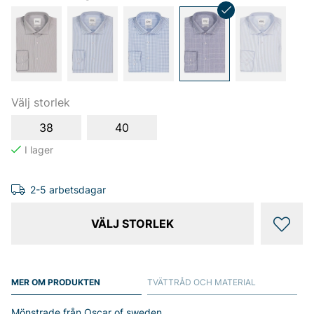
Välj storlek
38
40
2-5 arbetsdagar
VÄLJ STORLEK
MER OM PRODUKTEN
TVÄTTRÅD OCH MATERIAL
Mönstrade från Oscar of sweden.