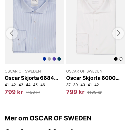
OSCAR OF SWEDEN
OSCAR OF SWEDEN
Oscar Skjorta 6684
Oscar Skjorta 6000
Reg
Superslim
41
42
43
44
45
46
37
39
40
41
42
3
799 kr
799 kr
1199 kr
1199 kr
Mer om OSCAR OF SWEDEN