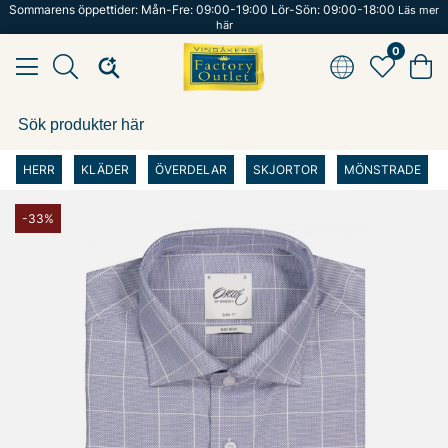
Sommarens öppettider: Mån-Fre: 09:00-19:00 Lör-Sön: 09:00-18:00
Läs mer
här
0
HERR
KLÄDER
ÖVERDELAR
SKJORTOR
MÖNSTRADE
-33%