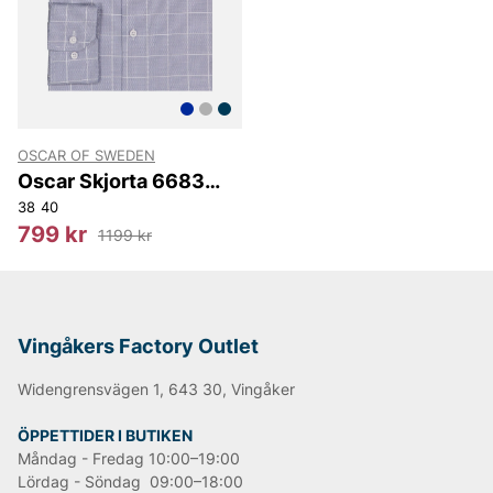
begravning eller andra stunder då din skjorta behöver
vara stilren, uppklädd, preppy, elegant, sportig, ledig,
eller bara snygg och bekväm.
Andra populära varumärken:
OSCAR OF SWEDEN
LEE
Oscar Skjorta 6683
NN07
Slim
38
40
Björn Borg
799 kr
1199 kr
Replay
Oscar Jacobson
Vingåkers Factory Outlet
Widengrensvägen 1, 643 30, Vingåker
ÖPPETTIDER I BUTIKEN
Måndag - Fredag 10:00–19:00
Lördag - Söndag 09:00–18:00