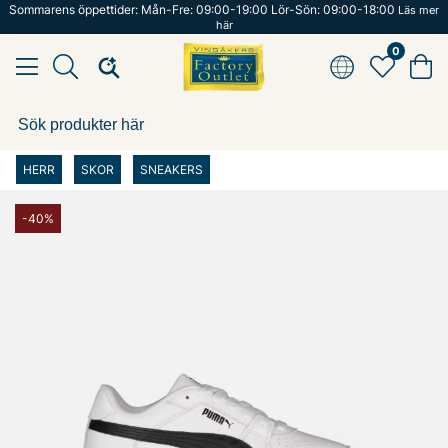
Sommarens öppettider: Mån-Fre: 09:00-19:00 Lör-Sön: 09:00-18:00
Läs mer
här
0
HERR
SKOR
SNEAKERS
-40%