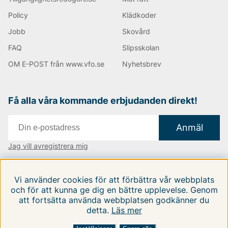
Policy
Klädkoder
Jobb
Skovård
FAQ
Slipsskolan
OM E-POST från www.vfo.se
Nyhetsbrev
Få alla våra kommande erbjudanden direkt!
Anmäl
Jag vill avregistrera mig
Vi finns i:
Danmark
|
Finland
|
Sverige
Vi använder cookies för att förbättra vår webbplats
Följ oss på våra sociala medier
och för att kunna ge dig en bättre upplevelse. Genom
att fortsätta använda webbplatsen godkänner du
detta.
Läs mer