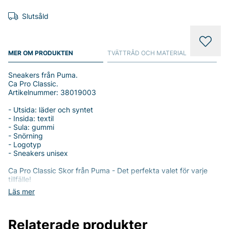
Slutsåld
MER OM PRODUKTEN
TVÄTTRÅD OCH MATERIAL
Sneakers från Puma.
Ca Pro Classic.
Artikelnummer: 38019003
- Utsida: läder och syntet
- Insida: textil
- Sula: gummi
- Snörning
- Logotyp
- Sneakers unisex
Ca Pro Classic Skor från Puma - Det perfekta valet för varje
tillfälle!
Läs mer
Upptäck de stiliga och mångsidiga Ca Pro Classic Skorna från
Puma, designade för både herrar och damer som värdesätter
komfort och trendig stil. Dessa unisex sneakers är en perfekt
Relaterade produkter
kombination av klassisk design och modern funktionalitet,