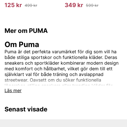
125 kr
349 kr
499 kr
599 kr
Mer om PUMA
Om Puma
Puma är det perfekta varumärket för dig som vill ha
både stiliga sportskor och funktionella kläder. Deras
sneakers och sportkläder kombinerar modern design
med komfort och hållbarhet, vilket gör dem till ett
självklart val för både träning och avslappnad
streetwear. Oavsett om du söker funktionella
löparskor, stiliga sneakers eller trendiga kläder för
Läs mer
vardagen, hittar du det hos Vingåkers Factory Outlet -
som vanligt till outletpriser.
Senast visade