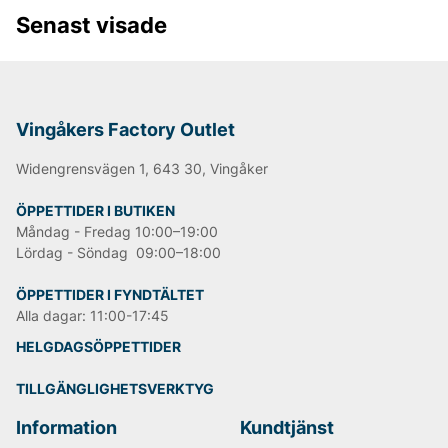
Kvalitet och passform är av stor betydelse för Rapido-
Senast visade
kunden.
Andra populära varumärken:
Vingåkers Factory Outlet
LEE
NN07
Widengrensvägen 1, 643 30, Vingåker
Björn Borg
Replay
ÖPPETTIDER I BUTIKEN
Oscar Jacobson
Måndag - Fredag 10:00–19:00
Lördag - Söndag 09:00–18:00
ÖPPETTIDER I FYNDTÄLTET
Alla dagar: 11:00-17:45
HELGDAGSÖPPETTIDER
TILLGÄNGLIGHETSVERKTYG
Information
Kundtjänst