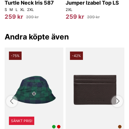
Turtle Neck Iris 587
Jumper Izabel Top LS
S
M
L
XL
2XL
2XL
2
259 kr
259 kr
399 kr
399 kr
Andra köpte även
-75%
-42%
SÄNKT PRIS!