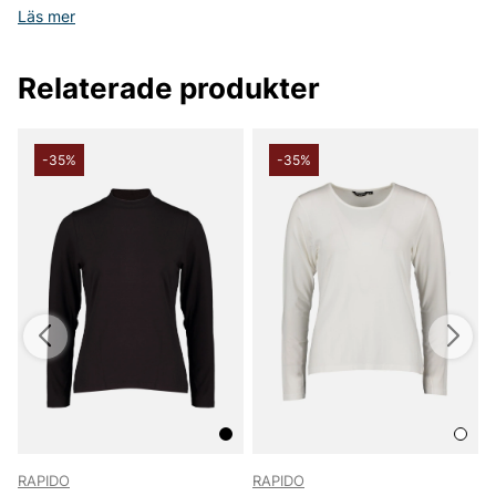
Läs mer
Relaterade produkter
-35%
-35%
RAPIDO
RAPIDO
R