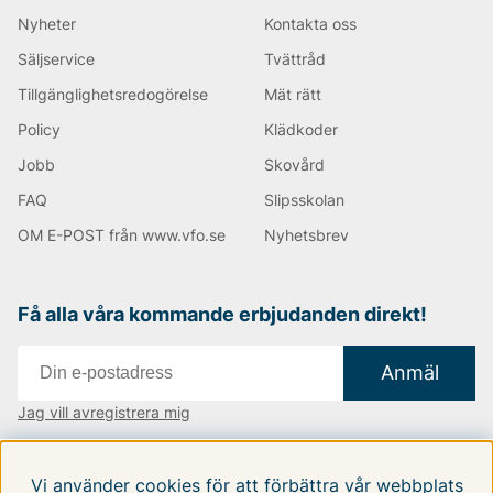
Nyheter
Kontakta oss
Säljservice
Tvättråd
Tillgänglighetsredogörelse
Mät rätt
Policy
Klädkoder
Jobb
Skovård
FAQ
Slipsskolan
OM E-POST från www.vfo.se
Nyhetsbrev
Få alla våra kommande erbjudanden direkt!
Anmäl
Jag vill avregistrera mig
Vi finns i:
Danmark
|
Finland
|
Sverige
Vi använder cookies för att förbättra vår webbplats