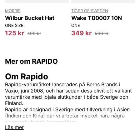
MORRIS
TIGER OF SWEDEN
T
Wilbur Bucket Hat
Wake T00007 10N
ONE SIZE
ONE
8
125 kr
349 kr
499 kr
599 kr
Mer om RAPIDO
Om Rapido
Rapido-varumärket lanserades på Berns Brands i
Växjö, juni 2008, och har sedan dess blivit ett välkänt
varumärke med lojala slutkunder i både Sverige och
Finland.
Rapido är designad i Sverige med tillverkning i Asien
(Indien och Kina) där vi arbetar mycket nära några
noggrant utvalda leverantörer.
Läs mer
Rapido-kunden är en mogen kvinna som letar efter
bekväma kläder som passar både för arbete och fritid.