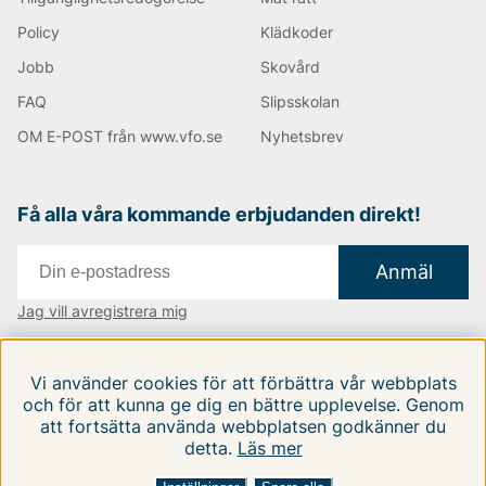
Policy
Klädkoder
Jobb
Skovård
FAQ
Slipsskolan
OM E-POST från www.vfo.se
Nyhetsbrev
Få alla våra kommande erbjudanden direkt!
Anmäl
Jag vill avregistrera mig
Vi finns i:
Danmark
|
Finland
|
Sverige
Vi använder cookies för att förbättra vår webbplats
Följ oss på våra sociala medier
och för att kunna ge dig en bättre upplevelse. Genom
att fortsätta använda webbplatsen godkänner du
detta.
Läs mer