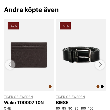
Andra köpte även
-42%
-50%
TIGER OF SWEDEN
TIGER OF SWEDEN
Wake T00007 10N
BIESE
ONE
80
85
90
95
100
105
O