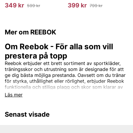
349 kr
399 kr
599 kr
799 kr
Mer om REEBOK
Om Reebok - För alla som vill
prestera på topp
Reebok erbjuder ett brett sortiment av sportkläder,
träningsskor och utrustning som är designade för att
ge dig bästa möjliga prestanda. Oavsett om du tränar
för styrka, uthållighet eller rörlighet, erbjuder Reebok
funktionella och stiliga plagg och skor som klarar av
de tuffaste passen.
Läs mer
Hos Vingåkers Factory Outlet hittar du ett urval av
Reebok-produkter som gör att du kan prestera på
topp – från löparskor till träningskläder och
Senast visade
sportaccessoarer.