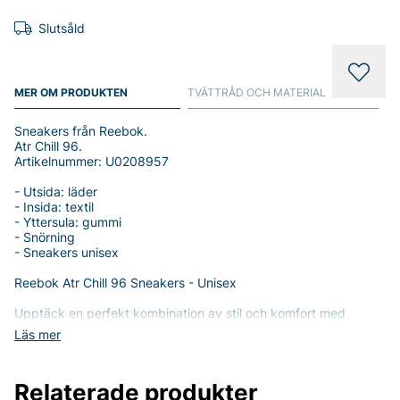
Slutsåld
MER OM PRODUKTEN
TVÄTTRÅD OCH MATERIAL
Sneakers från Reebok.
Atr Chill 96.
Artikelnummer: U0208957
- Utsida: läder
- Insida: textil
- Yttersula: gummi
- Snörning
- Sneakers unisex
Reebok Atr Chill 96 Sneakers - Unisex
Upptäck en perfekt kombination av stil och komfort med
Reebok Atr Chill 96 Skor. Dessa sneakers är designade för
Läs mer
både män och kvinnor som söker ett mångsidigt och
moderiktigt alternativ för alla tillfällen.
Relaterade produkter
Atr Chill 96 är tillverkade av högkvalitativt läder på utsidan,