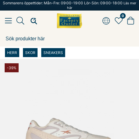
Sommarens öppettider: Mån-Fre: 09:00-19:00 Lör-Sön: 09:00-18:00
Läs mer
här
0
HERR
SKOR
SNEAKERS
-39%