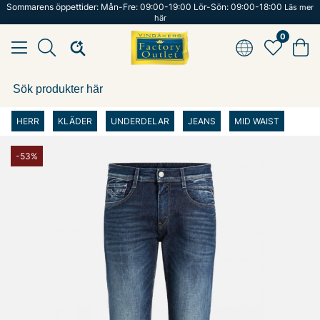
Sommarens öppettider: Mån-Fre: 09:00-19:00 Lör-Sön: 09:00-18:00
Läs mer
här
0
HERR
KLÄDER
UNDERDELAR
JEANS
MID WAIST
-53%