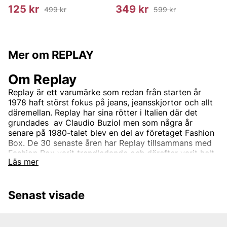
125 kr
349 kr
499 kr
599 kr
Mer om REPLAY
Om Replay
Replay är ett varumärke som redan från starten år
1978 haft störst fokus på jeans, jeansskjortor och allt
däremellan. Replay har sina rötter i Italien där det
grundades av Claudio Buziol men som några år
senare på 1980-talet blev en del av företaget Fashion
Box. De 30 senaste åren har Replay tillsammans med
Fashion Box varit trendledande och därefter varit helt
Läs mer
synonymt med hög standard och god kvalite. Detta
har med åren gjort Replay till ett välkänt märke som
med tiden växt till att bli ett globalt koncept som säljs
Senast visade
hos flertalet återförsäljare varje dag.
Företaget har sedan start utgått från tre grundpelare;
Utmärkt kvalite, karaktäristisk italiensk design och