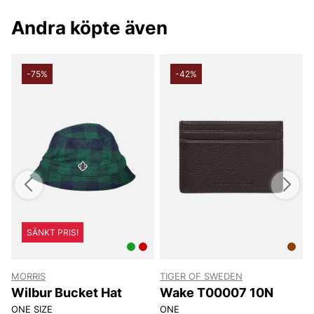
Andra köpte även
-75%
-42%
SÄNKT PRIS!
MORRIS
TIGER OF SWEDEN
T
Wilbur Bucket Hat
Wake T00007 10N
ONE SIZE
ONE