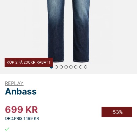
KÖP 2 FÅ 200KR RABATT
REPLAY
Anbass
699
KR
-53%
ORD.PRIS 1499 KR