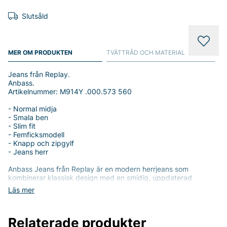
Slutsåld
MER OM PRODUKTEN
TVÄTTRÅD OCH MATERIAL
Jeans från Replay.
Anbass.
Artikelnummer: M914Y .000.573 560
- Normal midja
- Smala ben
- Slim fit
- Femficksmodell
- Knapp och zipgylf
- Jeans herr
Anbass Jeans från Replay är en modern herrjeans som
kombinerar klassisk design med en smidig, uppdaterad
passform. Med normal midja och smala ben i en slim fit skapar
Läs mer
byxorna en ren och stilren siluett som passar både vardag och
helg. Den klassiska femficksmodellen med knapp- och zipgylf
erbjuder praktisk funktion och en tidlös look som aldrig går ur
Relaterade produkter
stil. Tillverkad i enbomullsblandning där 99% av materialet är