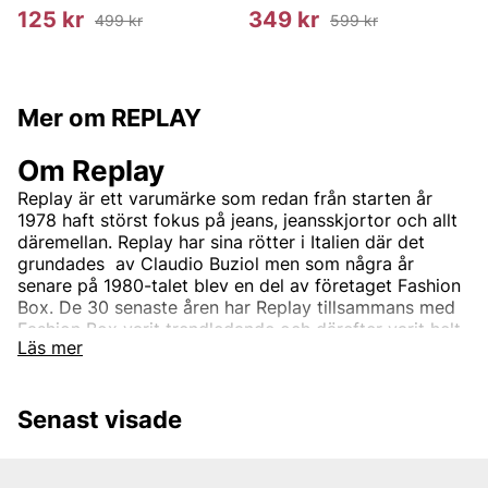
125 kr
349 kr
499 kr
599 kr
Mer om REPLAY
Om Replay
Replay är ett varumärke som redan från starten år
1978 haft störst fokus på jeans, jeansskjortor och allt
däremellan. Replay har sina rötter i Italien där det
grundades av Claudio Buziol men som några år
senare på 1980-talet blev en del av företaget Fashion
Box. De 30 senaste åren har Replay tillsammans med
Fashion Box varit trendledande och därefter varit helt
Läs mer
synonymt med hög standard och god kvalite. Detta
har med åren gjort Replay till ett välkänt märke som
med tiden växt till att bli ett globalt koncept som säljs
Senast visade
hos flertalet återförsäljare varje dag.
Företaget har sedan start utgått från tre grundpelare;
Utmärkt kvalite, karaktäristisk italiensk design och