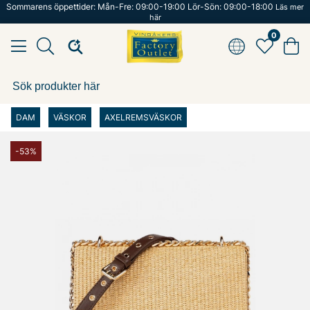
Sommarens öppettider: Mån-Fre: 09:00-19:00 Lör-Sön: 09:00-18:00
Läs mer
här
0
DAM
VÄSKOR
AXELREMSVÄSKOR
-53%