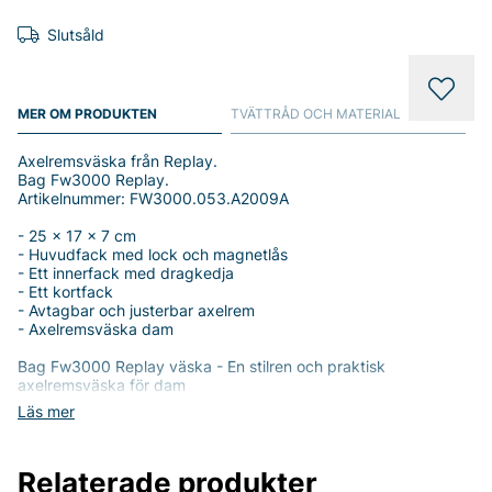
Slutsåld
MER OM PRODUKTEN
TVÄTTRÅD OCH MATERIAL
Axelremsväska från Replay.
Bag Fw3000 Replay.
Artikelnummer: FW3000.053.A2009A
- 25 x 17 x 7 cm
- Huvudfack med lock och magnetlås
- Ett innerfack med dragkedja
- Ett kortfack
- Avtagbar och justerbar axelrem
- Axelremsväska dam
Bag Fw3000 Replay väska - En stilren och praktisk
axelremsväska för dam
Läs mer
Upptäck den eleganta och funktionella Bag Fw3000 Replay
väska, perfekt designad för den moderna kvinnan. Med måtten
25 x 17 x 7 cm är denna axelremsväska idealisk för både
Relaterade produkter
vardagliga äventyr och speciella tillfällen.