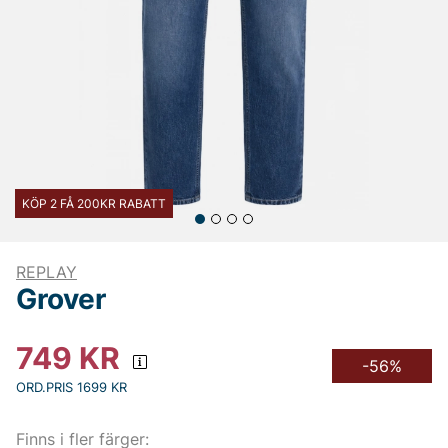
KÖP 2 FÅ 200KR RABATT
REPLAY
Grover
749
KR
-56%
ORD.PRIS 1699 KR
Finns i fler färger: