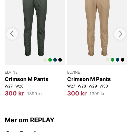
ELVINE
ELVINE
Crimson M Pants
Crimson M Pants
W27
W28
W27
W28
W29
W30
2
300 kr
300 kr
1399 kr
1399 kr
Mer om REPLAY