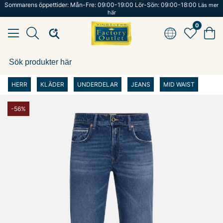
Sommarens öppettider: Mån-Fre: 09:00-19:00 Lör-Sön: 09:00-18:00
Läs mer
här
0
HERR
KLÄDER
UNDERDELAR
JEANS
MID WAIST
-56%