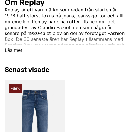
Om Replay
Replay är ett varumärke som redan från starten år
1978 haft störst fokus på jeans, jeansskjortor och allt
däremellan. Replay har sina rötter i Italien där det
grundades av Claudio Buziol men som några år
senare på 1980-talet blev en del av företaget Fashion
Box. De 30 senaste åren har Replay tillsammans med
Fashion Box varit trendledande och därefter varit helt
Läs mer
synonymt med hög standard och god kvalite. Detta
har med åren gjort Replay till ett välkänt märke som
med tiden växt till att bli ett globalt koncept som säljs
Senast visade
hos flertalet återförsäljare varje dag.
Företaget har sedan start utgått från tre grundpelare;
Utmärkt kvalite, karaktäristisk italiensk design och
-56%
innovativ stil. Dessa pelare har tagit märket till den
framgång den har idag med sin ungdomliga och
moderna stil som erbjudar trendiga, moderiktiga och
lättbärda kläder till hela familjen.
Mer om Replays sortiment
Med sina rötter i Italien som i många år kommit att bli
något av modevärldens centrum är det inte konstigt