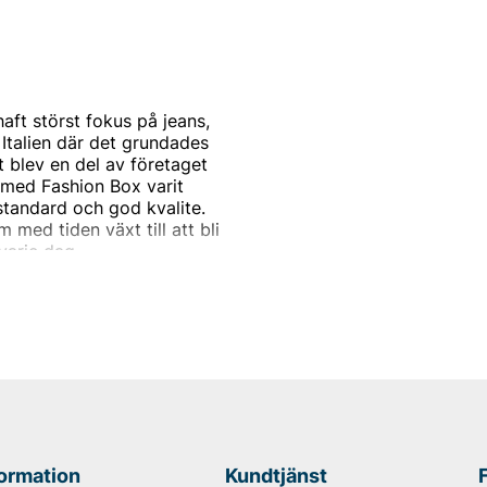
aft störst fokus på jeans,
i Italien där det grundades
 blev en del av företaget
 med Fashion Box varit
standard och god kvalite.
 med tiden växt till att bli
 varje dag.
ärkt kvalite, karaktäristisk
t märket till den framgång
rbjudar trendiga,
något av modevärldens
r över åren varit
är fortfarande märkets
formation
Kundtjänst
st jeans hittar du