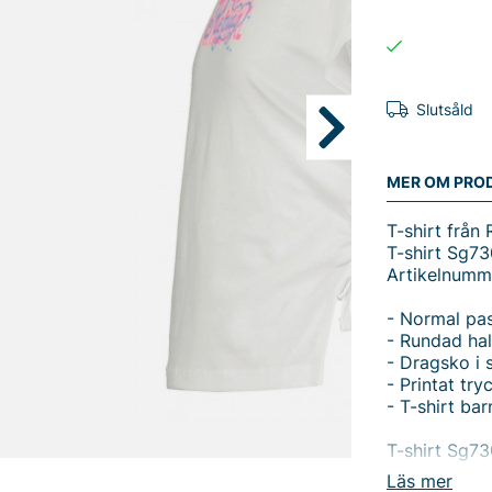
Slutsåld
MER OM PRO
T-shirt från 
T-shirt Sg73
Artikelnumm
- Normal pa
- Rundad hal
- Dragsko i 
- Printat try
- T-shirt bar
T-shirt Sg73
Läs mer