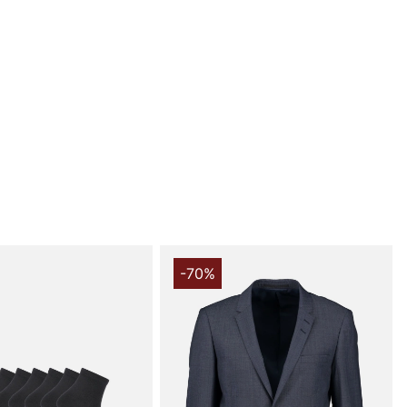
stiliga och mångsidiga T-shirten Sg7302 Replay,
 barn med en perfekt blandning av komfort och stil. Med
ssform klär denna T-shirt alla små äventyrare och ger
ihet för alla aktiviteter, från lek på skolgården till
helgutflykter.
r en rundad halsringning som erbjuder en avslappnad och
a. De praktiska dragskorna i sidorna ger en unik detalj
 tillför stil, utan också möjligheten att justera
fter önskemål. T-shirten är tillverkad i en mjuk och
litet, bestående av 95% bomull och 5% elastan, vilket
 att den är skön mot barnens hud och ger dem en härlig
liga printade tryck utstrålar T-shirten Sg7302 Replay en
-70%
trendig känsla som barn älskar. Den är perfekt för att
onlig stil och ger en modern touch till varje outfit.
y är inte bara en T-shirt - det är ett plagg som
nktionalitet, stil och hållbarhet. Replay är ett välkänt
d fokus på hög kvalitet och genomtänkt design, vilket
hirt till ett pålitligt val för både aktiva barn och
m värdesätter kvalitet.