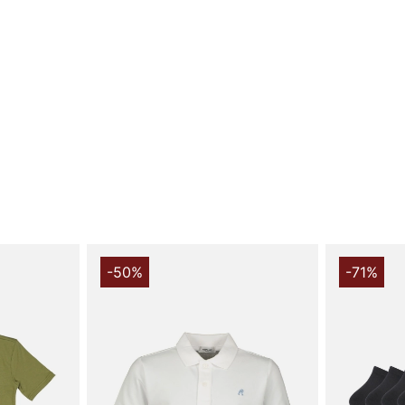
Upptäck den 
designad för
en normal pa
dem rörelsefr
avslappnade 
T-shirten ha
bekväm känsl
som inte bara
passformen e
elastisk kva
säkerställer
rörelsefrihet.
Med sitt sti
-50%
-71%
lekfull och 
uttrycka pers
Sg7302 Repla
kombinerar fu
varumärke me
gör denna T-s
föräldrar so