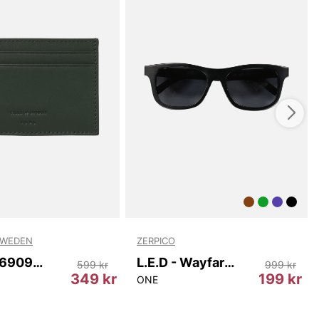
SWEDEN
ZERPICO
Wharf T69097 403
L.E.D - Wayfarer
599 kr
999 kr
349 kr
199 kr
ONE