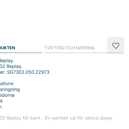
DUKTEN
TVÄTTRÅD OCH MATERIAL
Replay.
02 Replay.
er: SG7302.050.22973
ssform
sringning
sidorna
ck
n
02 Replay för barn - En perfekt val för aktiva dagar