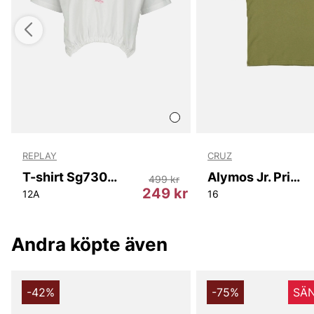
REPLAY
CRUZ
T-shirt Sg7301 Replay
Alymos Jr. Printed S/S T-Shirt
499 kr
r
249 kr
32
W36L34
12A
W38L34
16
Andra köpte även
-42%
-75%
SÄN