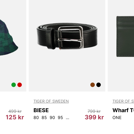
TIGER OF SWEDEN
TIGER OF 
BIESE
499 kr
799 kr
125 kr
399 kr
80
85
90
95
100
105
ONE