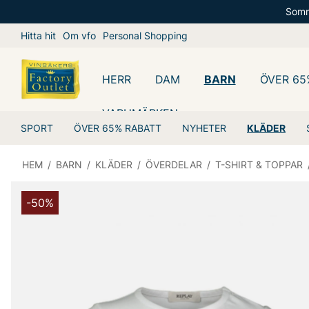
Somm
Hitta hit
Om vfo
Personal Shopping
HERR
DAM
BARN
ÖVER 65
VARUMÄRKEN
SPORT
ÖVER 65% RABATT
NYHETER
KLÄDER
HEM
/
BARN
/
KLÄDER
/
ÖVERDELAR
/
T-SHIRT & TOPPAR
-50%