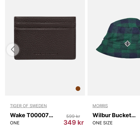
TIGER OF SWEDEN
MORRIS
Wake T00007 10N
Wilbur Bucket Hat
599 kr
r
349 kr
ONE
ONE SIZE