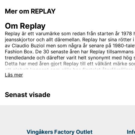
Mer om REPLAY
Om Replay
Replay är ett varumärke som redan från starten år 1978 h
jeansskjortor och allt däremellan. Replay har sina rötter 
av Claudio Buziol men som några år senare på 1980-talet
Fashion Box. De 30 senaste åren har Replay tillsammans
trendledande och därefter varit helt synonymt med hög 
Detta har med åren gjort Replay till ett välkänt märke som
ett globalt koncept som säljs hos flertalet återförsäljare
Läs mer
Företaget har sedan start utgått från tre grundpelare; Utm
italiensk design och innovativ stil. Dessa pelare har tagi
den har idag med sin ungdomliga och moderna stil som e
Senast visade
moderiktiga och lättbärda kläder till hela familjen.
Mer om Replays sortiment
Med sina rötter i Italien som i många år kommit att bli 
centrum är det inte konstigt att Replays olika kollektione
trendsättande och ungdomligt moderna. Replay Jeansen 
Vingåkers Factory Outlet
In
signaturplagg och som ett varumärke med sitt fokus på ju