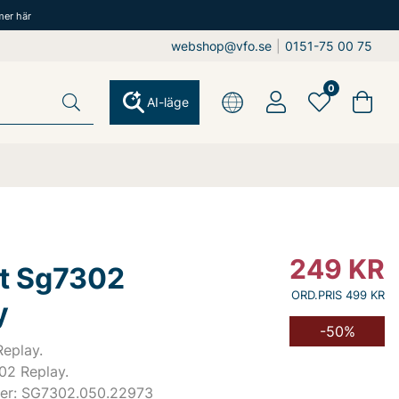
mer här
webshop@vfo.se
|
0151-75 00 75
0
AI-läge
249
KR
rt Sg7302
ORD.PRIS 499 KR
y
-50%
Replay.
02 Replay.
er: SG7302.050.22973