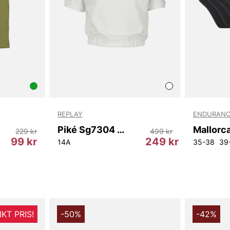
Gör varje da
perfekt följe
barn ett pla
Tack för att 
Vingåker.
Lä
REPLAY
ENDURANC
Piké Sg7304 Replay
229 kr
499 kr
99 kr
249 kr
14A
35-38
39
KT PRIS!
-50%
-42%