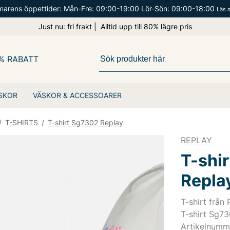
arens öppettider: Mån-Fre: 09:00-19:00 Lör-Sön: 09:00-18:00
Läs 
Just nu: fri frakt | Alltid upp till 80% lägre pris
% RABATT
SKOR
VÄSKOR & ACCESSOARER
/
T-SHIRTS
/
T-shirt Sg7302 Replay
REPLAY
T-shi
Repla
T-shirt från 
T-shirt Sg73
Artikelnumm