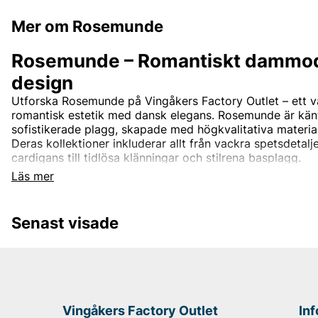
Mer om Rosemunde
Rosemunde – Romantiskt dammo
design
Utforska Rosemunde på Vingåkers Factory Outlet – ett
romantisk estetik med dansk elegans. Rosemunde är känt
sofistikerade plagg, skapade med högkvalitativa materia
Deras kollektioner inkluderar allt från vackra spetsdeta
cardigans till tidlösa klänningar och stilrena basplagg.
Läs mer
Rosemundes design är tidlös och passar perfekt för kvi
mellan komfort och stil. Med fokus på kvalitet och detal
plagg som enkelt kan bäras både till vardags och till fest
Senast visade
Rosemunde – Feminint mode till outletpr
På Vingåkers Factory Outlet hittar du ett noga utvalt so
fantastiska outletpriser. Låt dig inspireras av dansk des
garderob med feminina plagg som aldrig går ur tiden.
Vingåkers Factory Outlet
In