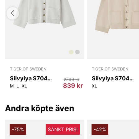
TIGER OF SWEDEN
TIGER OF SWEDEN
Silvyiya S70429 0C8
Silvyiya S70429 04G
2799 kr
r
839 kr
M
L
XL
XL
Andra köpte även
-75%
SÄNKT PRIS!
-42%