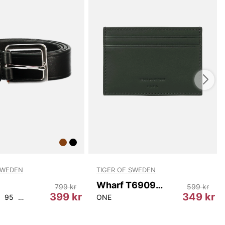
SWEDEN
TIGER OF SWEDEN
Wharf T69097 403
799 kr
599 kr
399 kr
349 kr
95
100
105
ONE