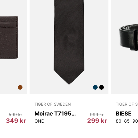
TIGER OF SWEDEN
TIGER OF 
Moirae T71959 050
BIESE
599 kr
999 kr
349 kr
299 kr
ONE
80
85
90