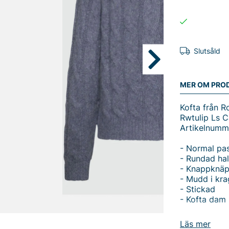
Slutsåld
MER OM PRO
Kofta från 
Rwtulip Ls C
Artikelnumm
- Normal pa
- Rundad hal
- Knappknäpp
- Mudd i kra
- Stickad
- Kofta dam
Rwtulip Ls C
Läs mer