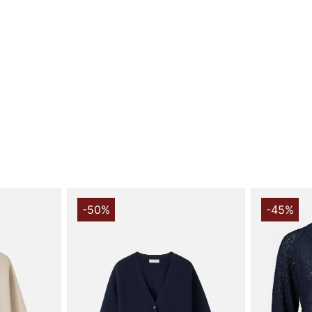
Upptäck den 
från Rosemun
passform och
vardags som 
Den rundade 
medan det d
silhuett. Mud
och komplett
modern.
Koftan är st
säkerställer
ull, 32% pol
-50%
-45%
lätt. Result
de kyliga m
Rwtulip Ls C
kabelstickni
kofta är inte
som kan bära