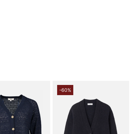
stilrena och mångsidiga Rwtulip Ls Cable Knit Cardigan
de, en perfekt kofta för alla tillfällen. Med sin normala
 tidlösa design passar denna cardigan lika bra till
vid fest.
halsringningen ger ett mjukt och inbjudande intryck,
etaljerade knappknäppningen fram skapar en elegant
darna i krage, ärmslut och nedtill bidrar till en välavvägt
 look, vilket gör att koftan känns både klassisk och
ickad av en noggrant utvald blandning av material som
 både komfort och hållbarhet. Med 46% polyamid, 18%
yakryl och 4% alpacka är denna cardigan både varm och
-60%
atet är en mjuk och behaglig känsla mot huden, perfekt för
ånaderna.
able Knit Cardigan sticker ut med sina subtila
ngar som ger en extra dimension till designen. Denna
 bara en praktisk klädsel, utan också ett stilstatement
s på många olika sätt.