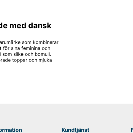
de med dansk
 varumärke som kombinerar
 för sina feminina och
l som silke och bomull.
ljerade toppar och mjuka
nnor som söker en balans
jer erbjuder varumärket
.
iser
rtiment av Rosemunde till
ign och uppdatera din
formation
Kundtjänst