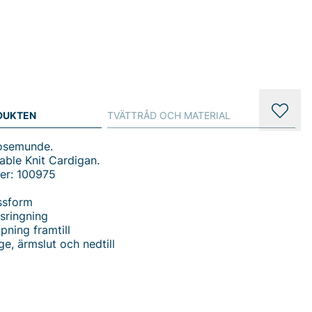
DUKTEN
TVÄTTRÅD OCH MATERIAL
Rosemunde.
able Knit Cardigan.
er: 100975
ssform
sringning
ning framtill
ge, ärmslut och nedtill
able Knit Cardigan - Elegant Kofta för Dam