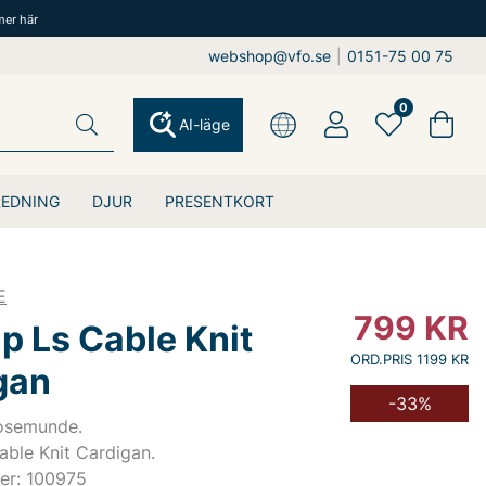
mer här
webshop@vfo.se
|
0151-75 00 75
0
AI-läge
REDNING
DJUR
PRESENTKORT
E
799
KR
p Ls Cable Knit
ORD.PRIS 1199 KR
gan
-33%
Rosemunde.
able Knit Cardigan.
er: 100975