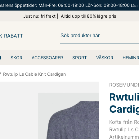
arens öppettider: Mån-Fre: 09:00-19:00 Lör-Sön: 09:00-18:00
Läs 
Just nu: fri frakt | Alltid upp till 80% lägre pris
% RABATT
R
SKOR
ACCESSOARER
SPORT
VÄSKOR
HEMIN
/
Rwtulip Ls Cable Knit Cardigan
ROSEMUND
Rwtuli
Cardi
Kofta från 
Rwtulip Ls C
Artikelnumm