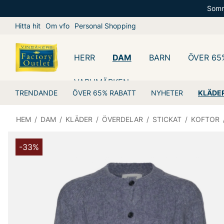
Somm
Hitta hit
Om vfo
Personal Shopping
HERR
DAM
BARN
ÖVER 65
VARUMÄRKEN
TRENDANDE
ÖVER 65% RABATT
NYHETER
KLÄDE
HEM
/
DAM
/
KLÄDER
/
ÖVERDELAR
/
STICKAT
/
KOFTOR
-33%