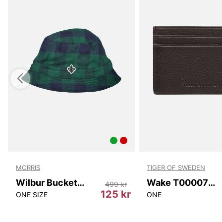
MORRIS
TIGER OF SWEDEN
Wilbur Bucket Hat
Wake T00007 10N
499 kr
125 kr
ONE SIZE
ONE