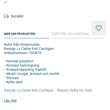
Slutsåld
MER OM PRODUKTEN
TVÄTTRÅD OCH MATERIAL
Kofta från Rosemunde.
Rwtulip Ls Cable Knit Cardigan.
Artikelnummer: 100975
- Normal passform
- Rundad halsringning
- Knappknäppning framtill
- Mudd i krage, ärmslut och nedtill
- Stickad
- Kofta dam
Rwtulip Ls Cable Knit Cardigan - Elegant Kofta för Dam
Upptäck den stilrena och mångsidiga Rwtulip Ls Cable Knit
Läs mer
Cardigan från Rosemunde, en perfekt kofta för alla tillfällen.
Med sin normala passform och tidlösa design passar denna