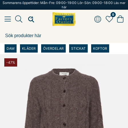
Sommarens öppettider: Mån-Fre: 09:00-19:00 Lör-Sön: 09:00-18:00
Läs mer
här
0
DAM
KLÄDER
ÖVERDELAR
STICKAT
KOFTOR
-47%