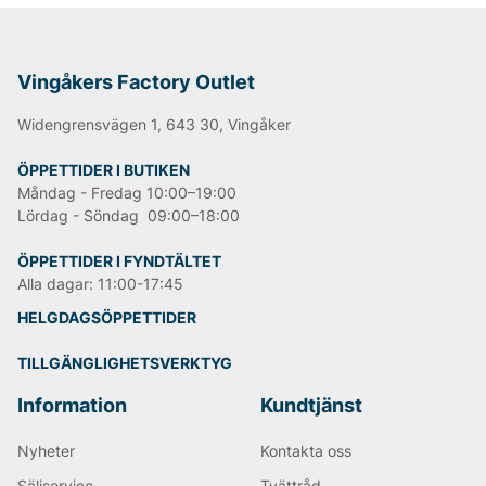
Med fokus på kvalitet och detaljer erbjuder
varumärket plagg som enkelt kan bäras både till
vardags och till fest.
Vingåkers Factory Outlet
Rosemunde – Feminint mode till
Widengrensvägen 1, 643 30, Vingåker
outletpriser
ÖPPETTIDER I BUTIKEN
På Vingåkers Factory Outlet hittar du ett noga utvalt
Måndag - Fredag 10:00–19:00
sortiment av Rosemunde till fantastiska outletpriser.
Lördag - Söndag 09:00–18:00
Låt dig inspireras av dansk design och uppdatera din
garderob med feminina plagg som aldrig går ur tiden.
ÖPPETTIDER I FYNDTÄLTET
Alla dagar: 11:00-17:45
HELGDAGSÖPPETTIDER
TILLGÄNGLIGHETSVERKTYG
Information
Kundtjänst
Nyheter
Kontakta oss
Säljservice
Tvättråd