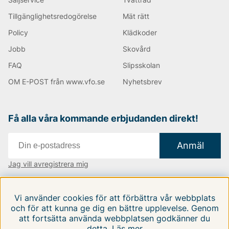
Tillgänglighetsredogörelse
Mät rätt
Policy
Klädkoder
Jobb
Skovård
FAQ
Slipsskolan
OM E-POST från www.vfo.se
Nyhetsbrev
Få alla våra kommande erbjudanden direkt!
Anmäl
Jag vill avregistrera mig
Vi finns i:
Danmark
|
Finland
|
Sverige
Vi använder cookies för att förbättra vår webbplats
Följ oss på våra sociala medier
och för att kunna ge dig en bättre upplevelse. Genom
att fortsätta använda webbplatsen godkänner du
detta.
Läs mer