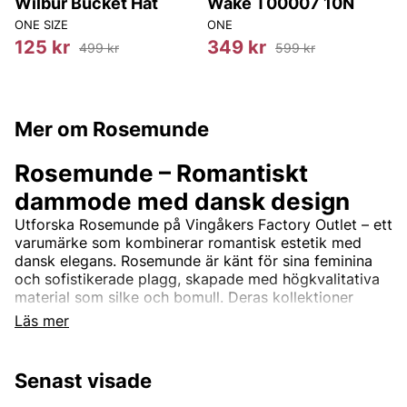
Wilbur Bucket Hat
Wake T00007 10N
ONE SIZE
ONE
8
125 kr
349 kr
499 kr
599 kr
Mer om Rosemunde
Rosemunde – Romantiskt
dammode med dansk design
Utforska Rosemunde på Vingåkers Factory Outlet – ett
varumärke som kombinerar romantisk estetik med
dansk elegans. Rosemunde är känt för sina feminina
och sofistikerade plagg, skapade med högkvalitativa
material som silke och bomull. Deras kollektioner
inkluderar allt från vackra spetsdetaljerade toppar och
Läs mer
mjuka cardigans till tidlösa klänningar och stilrena
basplagg.
Senast visade
Rosemundes design är tidlös och passar perfekt för
kvinnor som söker en balans mellan komfort och stil.