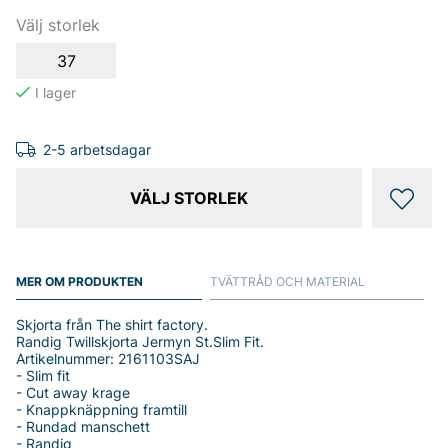
Välj storlek
37
2-5 arbetsdagar
VÄLJ STORLEK
MER OM PRODUKTEN
TVÄTTRÅD OCH MATERIAL
Skjorta från The shirt factory.
Randig Twillskjorta Jermyn St.Slim Fit.
Artikelnummer: 2161103SAJ
- Slim fit
- Cut away krage
- Knappknäppning framtill
- Rundad manschett
- Randig