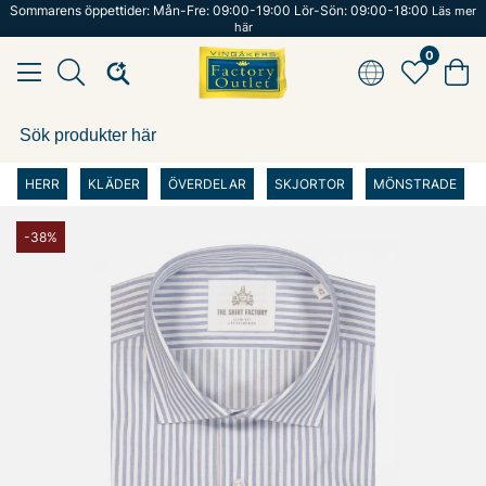
Sommarens öppettider: Mån-Fre: 09:00-19:00 Lör-Sön: 09:00-18:00
Läs mer
här
0
HERR
KLÄDER
ÖVERDELAR
SKJORTOR
MÖNSTRADE
-38%