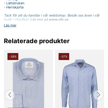
- Lättstruken
- Herrskjorta
Tack för att du handlar i vår webbshop. Besök oss även i vår
butik i Vingåker.
Läs mer på
www.vfo.se
Läs mer
Relaterade produkter
-38%
-57%