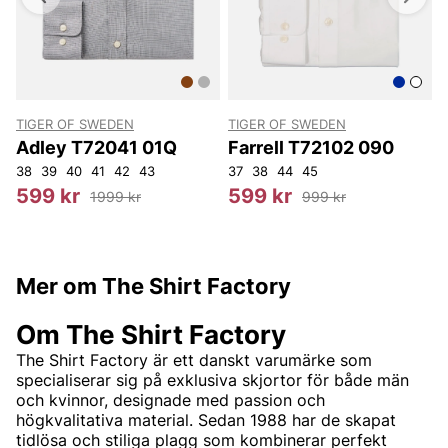
TIGER OF SWEDEN
TIGER OF SWEDEN
T
Adley T72041 01Q
Farrell T72102 090
38
39
40
41
42
43
37
38
44
45
4
599 kr
599 kr
1999 kr
999 kr
Mer om The Shirt Factory
Om The Shirt Factory
The Shirt Factory är ett danskt varumärke som
specialiserar sig på exklusiva skjortor för både män
och kvinnor, designade med passion och
högkvalitativa material. Sedan 1988 har de skapat
tidlösa och stiliga plagg som kombinerar perfekt