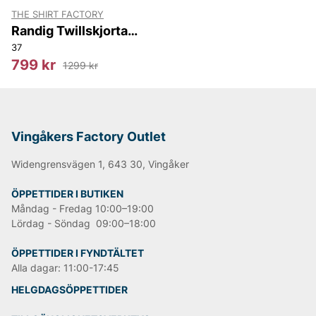
THE SHIRT FACTORY
Randig Twillskjorta
Jermyn St.Slim Fit
37
799 kr
1299 kr
Vingåkers Factory Outlet
Widengrensvägen 1, 643 30, Vingåker
ÖPPETTIDER I BUTIKEN
Måndag - Fredag 10:00–19:00
Lördag - Söndag 09:00–18:00
ÖPPETTIDER I FYNDTÄLTET
Alla dagar: 11:00-17:45
HELGDAGSÖPPETTIDER