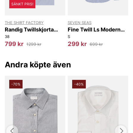
SÄNKT PRIS!
THE SHIRT FACTORY
SEVEN SEAS
T
Randig Twillskjorta
Fine Twill Ls Modern
Seattle Slim Fit
Fit
38
S
3
799 kr
299 kr
1299 kr
699 kr
Andra köpte även
-70%
-40%