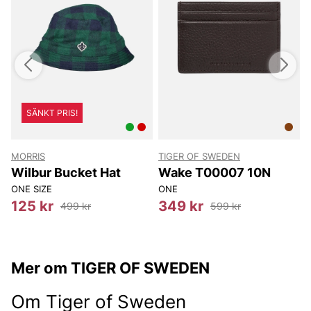
SÄNKT PRIS!
MORRIS
TIGER OF SWEDEN
T
Wilbur Bucket Hat
Wake T00007 10N
ONE SIZE
ONE
8
125 kr
349 kr
499 kr
599 kr
Mer om TIGER OF SWEDEN
Om Tiger of Sweden