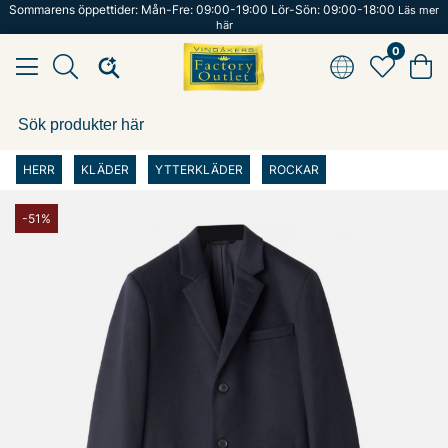
Sommarens öppettider: Mån-Fre: 09:00-19:00 Lör-Sön: 09:00-18:00
Läs mer
här
0
HERR
KLÄDER
YTTERKLÄDER
ROCKAR
-51%