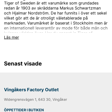
Tiger of Sweden är ett varumärke som grundades
redan år 1903 av skräddarna Markus Schwartzman
och Hjalmar Nordström. De har funnits i över ett sekel
vilket gör att de är otroligt väletablerade på
marknaden. Varumärket är baserat i Stockholm men är
en internationell leverantör av mode för både män och
kvinnor världen över. Har du spanat in Tiger of
Läs mer
Swedens sortiment än? Vi erbjuder Tiger of Swedens
produkter till ett riktigt förmånligt pris!
Tiger of Swedens sortiment
Designermärket Tiger of Sweden är minimalistiskt,
Senast visade
tidlöst och modernt. Produkterna är oftast enfärgade
och associerade med skandinaviskt mode. Alla
produkter designas i den Stockholmsbaserade studion
men de samarbetar också med de bästa
leverantörerna i branschen som de utvecklar unika
modekollektioner tillsammans med. Välskräddat mode
Vingåkers Factory Outlet
är helt enkelt Tiger of Swedens signum.
Widengrensvägen 1, 643 30, Vingåker
Under åren har produktutbudet breddats och speciellt
utbudet för män. Idag kan du hitta både Tiger of
ÖPPETTIDER I BUTIKEN
Sweden herrskjortor och Tiger of Sweden herrtröjor.