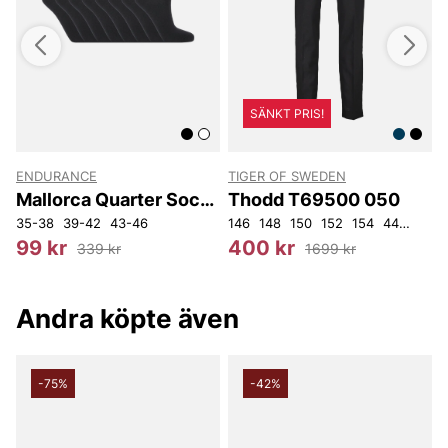
SÄNKT PRIS!
ENDURANCE
TIGER OF SWEDEN
T
Mallorca Quarter Socks
Thodd T69500 050
8-Pack
35-38
39-42
43-46
146
148
150
152
154
44
46
5
1
99 kr
400 kr
339 kr
1699 kr
Andra köpte även
-75%
-42%