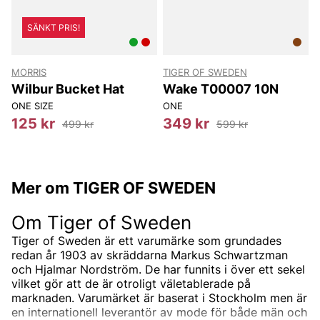
SÄNKT PRIS!
MORRIS
TIGER OF SWEDEN
T
Wilbur Bucket Hat
Wake T00007 10N
ONE SIZE
ONE
8
125 kr
349 kr
499 kr
599 kr
Mer om TIGER OF SWEDEN
Om Tiger of Sweden
Tiger of Sweden är ett varumärke som grundades
redan år 1903 av skräddarna Markus Schwartzman
och Hjalmar Nordström. De har funnits i över ett sekel
vilket gör att de är otroligt väletablerade på
marknaden. Varumärket är baserat i Stockholm men är
en internationell leverantör av mode för både män och