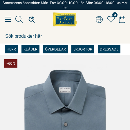
Sommarens öppettider: Mån-Fre: 09:00-19:00 Lör-Sön: 09:00-18:00
Läs mer
här
0
HERR
KLÄDER
ÖVERDELAR
SKJORTOR
DRESSADE
-60%