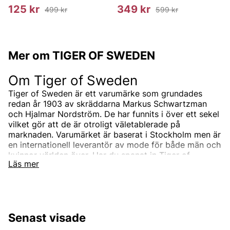
125 kr
349 kr
499 kr
599 kr
Mer om TIGER OF SWEDEN
Om Tiger of Sweden
Tiger of Sweden är ett varumärke som grundades
redan år 1903 av skräddarna Markus Schwartzman
och Hjalmar Nordström. De har funnits i över ett sekel
vilket gör att de är otroligt väletablerade på
marknaden. Varumärket är baserat i Stockholm men är
en internationell leverantör av mode för både män och
kvinnor världen över. Har du spanat in Tiger of
Läs mer
Swedens sortiment än? Vi erbjuder Tiger of Swedens
produkter till ett riktigt förmånligt pris!
Tiger of Swedens sortiment
Designermärket Tiger of Sweden är minimalistiskt,
Senast visade
tidlöst och modernt. Produkterna är oftast enfärgade
och associerade med skandinaviskt mode. Alla