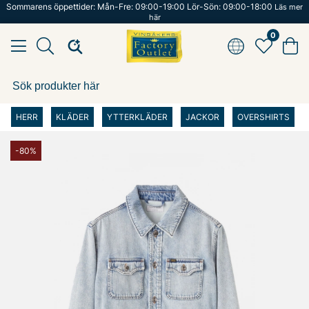
Sommarens öppettider: Mån-Fre: 09:00-19:00 Lör-Sön: 09:00-18:00
Läs mer
här
0
HERR
KLÄDER
YTTERKLÄDER
JACKOR
OVERSHIRTS
-80%