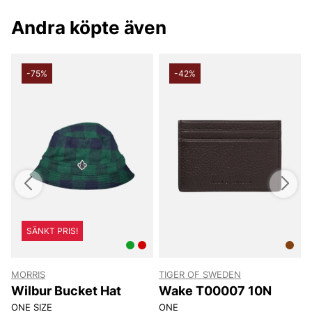
Andra köpte även
-75%
-42%
SÄNKT PRIS!
MORRIS
TIGER OF SWEDEN
T
Wilbur Bucket Hat
Wake T00007 10N
ONE SIZE
ONE
8