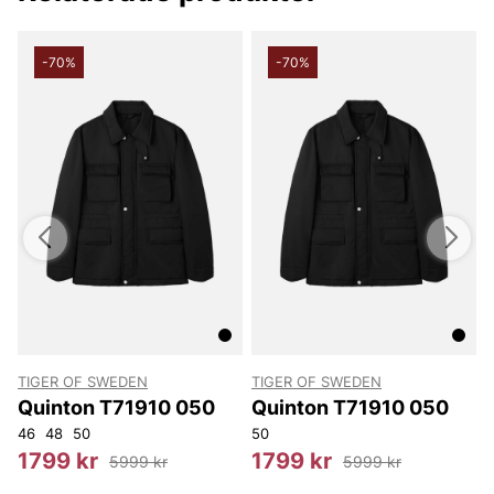
-70%
-70%
TIGER OF SWEDEN
TIGER OF SWEDEN
s
Quinton T71910 050
Quinton T71910 050
46
48
50
50
3
1799 kr
1799 kr
5999 kr
5999 kr