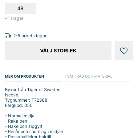
48
2-5 arbetsdagar
VÄLJ STORLEK
MER OM PRODUKTEN
TVÄTTRÅD OCH MATERIAL
Byxor från Tiger of Sweden.
Iscove.
Tygnummer: T72388
Färgkod: 050
- Normal midja
- Raka ben
- Hake och zipgylf
- Resår och snörning i midjan
- Passpoalfickor baktill