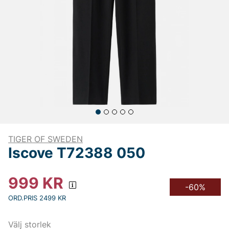
TIGER OF SWEDEN
Iscove T72388 050
999
KR
-60%
ORD.PRIS 2499 KR
Välj storlek