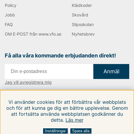
också större handväskor där du får plats med mer
Policy
Klädkoder
saker. Du hittar såklart också datorväskor och
portföljer, allt som du kan tänkas behöva!
Jobb
Skovård
FAQ
Slipsskolan
Handla Tiger of Sweden produkter med upp till 70%
OM E-POST från www.vfo.se
Nyhetsbrev
lägre pris än i ordinarie handel! Här hittar du produkter
för alla smaker.
Happy shopping önskar vi på Vingåkers Factory
Få alla våra kommande erbjudanden direkt!
Outlet AB!
Anmäl
Andra populära varumärken:
Jag vill avregistrera mig
LEE
Vi finns i:
Danmark
|
Finland
|
Sverige
NN07
Vi använder cookies för att förbättra vår webbplats
Björn Borg
Följ oss på våra sociala medier
och för att kunna ge dig en bättre upplevelse. Genom
Replay
att fortsätta använda webbplatsen godkänner du
Oscar Jacobson
detta.
Läs mer
Inställningar
Spara alla