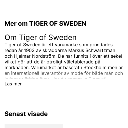
Mer om TIGER OF SWEDEN
Om Tiger of Sweden
Tiger of Sweden är ett varumärke som grundades
redan år 1903 av skräddarna Markus Schwartzman
och Hjalmar Nordström. De har funnits i över ett sekel
vilket gör att de är otroligt väletablerade på
marknaden. Varumärket är baserat i Stockholm men är
en internationell leverantör av mode för både män och
kvinnor världen över. Har du spanat in Tiger of
Läs mer
Swedens sortiment än? Vi erbjuder Tiger of Swedens
produkter till ett riktigt förmånligt pris!
Tiger of Swedens sortiment
Designermärket Tiger of Sweden är minimalistiskt,
Senast visade
tidlöst och modernt. Produkterna är oftast enfärgade
och associerade med skandinaviskt mode. Alla
produkter designas i den Stockholmsbaserade studion