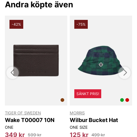
Andra köpte även
-42%
-75%
SÄNKT PRIS!
TIGER OF SWEDEN
MORRIS
T
Wake T00007 10N
Wilbur Bucket Hat
ONE
ONE SIZE
8
349 kr
125 kr
599 kr
499 kr