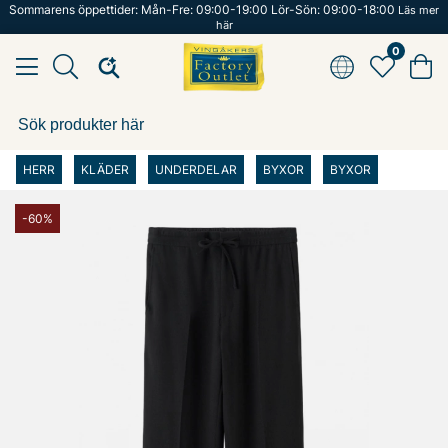
Sommarens öppettider: Mån-Fre: 09:00-19:00 Lör-Sön: 09:00-18:00
Läs mer
här
0
HERR
KLÄDER
UNDERDELAR
BYXOR
BYXOR
-60%