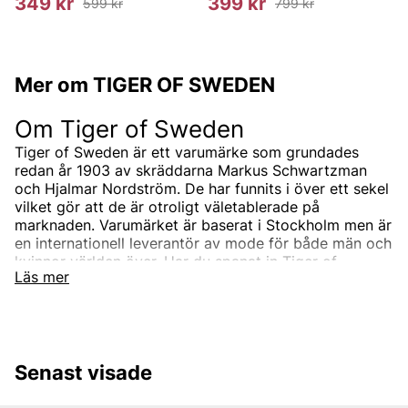
349 kr
399 kr
599 kr
799 kr
Mer om TIGER OF SWEDEN
Om Tiger of Sweden
Tiger of Sweden är ett varumärke som grundades
redan år 1903 av skräddarna Markus Schwartzman
och Hjalmar Nordström. De har funnits i över ett sekel
vilket gör att de är otroligt väletablerade på
marknaden. Varumärket är baserat i Stockholm men är
en internationell leverantör av mode för både män och
kvinnor världen över. Har du spanat in Tiger of
Läs mer
Swedens sortiment än? Vi erbjuder Tiger of Swedens
produkter till ett riktigt förmånligt pris!
Tiger of Swedens sortiment
Designermärket Tiger of Sweden är minimalistiskt,
Senast visade
tidlöst och modernt. Produkterna är oftast enfärgade
och associerade med skandinaviskt mode. Alla