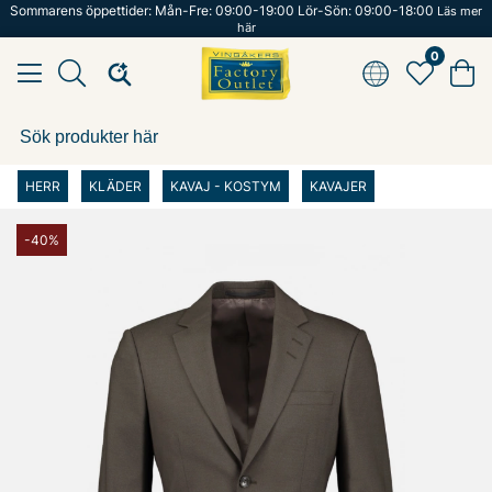
Sommarens öppettider: Mån-Fre: 09:00-19:00 Lör-Sön: 09:00-18:00
Läs mer
här
0
HERR
KLÄDER
KAVAJ - KOSTYM
KAVAJER
-40%