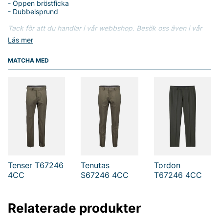
- Öppen bröstficka
- Dubbelsprund
Tack för att du handlar i vår webbshop. Besök oss även i vår
butik i Vingåker.
Läs mer på
www.vfo.se
Läs mer
MATCHA MED
Tenser T67246
Tenutas
Tordon
4CC
S67246 4CC
T67246 4CC
Relaterade produkter