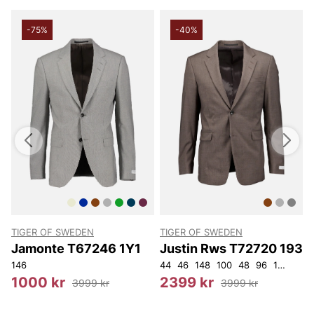
-75%
-40%
TIGER OF SWEDEN
TIGER OF SWEDEN
T
Jamonte T67246 1Y1
Justin Rws T72720 193
146
44
46
148
100
48
96
150
50
1
1000 kr
2399 kr
3999 kr
3999 kr