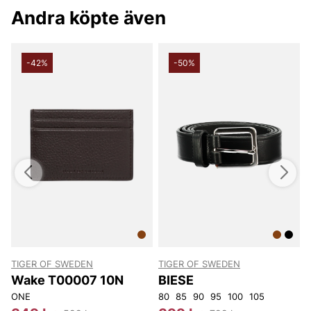
Andra köpte även
-42%
-50%
TIGER OF SWEDEN
TIGER OF SWEDEN
Wake T00007 10N
BIESE
ONE
80
85
90
95
100
105
O