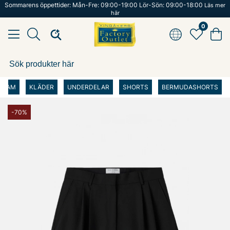
Sommarens öppettider: Mån-Fre: 09:00-19:00 Lör-Sön: 09:00-18:00
Läs mer
här
0
DAM
KLÄDER
UNDERDELAR
SHORTS
BERMUDASHORTS
-70%