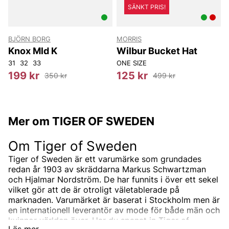
SÄNKT PRIS!
BJÖRN BORG
MORRIS
T
Knox Mld K
Wilbur Bucket Hat
31
32
33
ONE SIZE
199 kr
125 kr
350 kr
499 kr
Mer om TIGER OF SWEDEN
Om Tiger of Sweden
Tiger of Sweden är ett varumärke som grundades
redan år 1903 av skräddarna Markus Schwartzman
och Hjalmar Nordström. De har funnits i över ett sekel
vilket gör att de är otroligt väletablerade på
marknaden. Varumärket är baserat i Stockholm men är
en internationell leverantör av mode för både män och
kvinnor världen över. Har du spanat in Tiger of