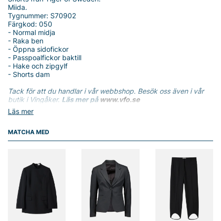
Miida.
Tygnummer: S70902
Färgkod: 050
- Normal midja
- Raka ben
- Öppna sidofickor
- Passpoalfickor baktill
- Hake och zipgylf
- Shorts dam
Tack för att du handlar i vår webbshop. Besök oss även i vår
butik i Vingåker.
Läs mer på
www.vfo.se
Läs mer
MATCHA MED