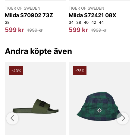
TIGER OF SWEDEN
TIGER OF SWEDEN
T
Miida S70902 73Z
Miida S72421 08X
38
34
38
40
42
44
3
599 kr
599 kr
1999 kr
1999 kr
Andra köpte även
-43%
-75%