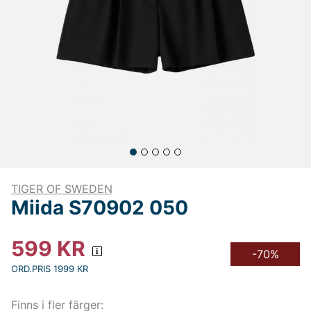
TIGER OF SWEDEN
Miida S70902 050
599
KR
-70%
ORD.PRIS 1999 KR
Finns i fler färger: