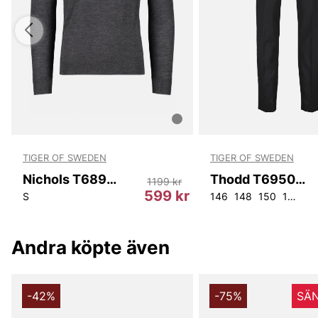
TIGER OF SWEDEN
TIGER OF SWEDEN
Nichols T68915 1A5
Thodd T69500 050
1199 kr
kr
599 kr
S
146
148
150
152
15
Andra köpte även
-42%
-75%
SÄN