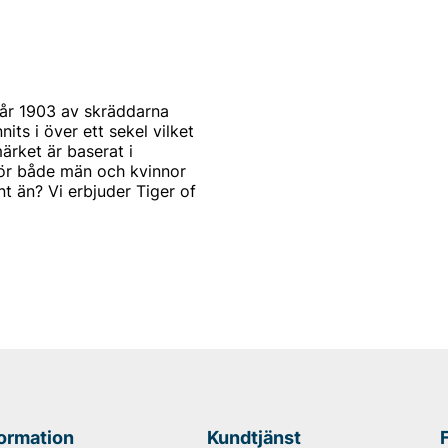
år 1903 av skräddarna
s i över ett sekel vilket
ärket är baserat i
för både män och kvinnor
t än? Vi erbjuder Tiger of
st och modernt. Produkterna
mode. Alla produkter
arbetar också med de
a modekollektioner
 of Swedens signum.
tbudet för män. Idag kan du
eden herrtröjor. De
iger of Swedens rockar för
formation
Kundtjänst