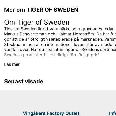
Mer om TIGER OF SWEDEN
Om Tiger of Sweden
Tiger of Sweden är ett varumärke som grundades redan 
Markus Schwartzman och Hjalmar Nordström. De har funnit
gör att de är otroligt väletablerade på marknaden. Varum
Stockholm men är en internationell leverantör av mode 
världen över. Har du spanat in Tiger of Swedens sortimen
Swedens produkter till ett riktigt förmånligt pris!
Tiger of Swedens sortiment
Läs mer
Designermärket Tiger of Sweden är minimalistiskt, tidlö
är oftast enfärgade och associerade med skandinaviskt 
Senast visade
designas i den Stockholmsbaserade studion men de sam
bästa leverantörerna i branschen som de utvecklar unik
tillsammans med. Välskräddat mode är helt enkelt Tiger
Under åren har produktutbudet breddats och speciellt u
hitta både Tiger of Sweden herrskjortor och Tiger of Sw
klassiska jackorna är också väldigt populära, speciellt T
Vingåkers Factory Outlet
In
herr och skinnjackor för herr.