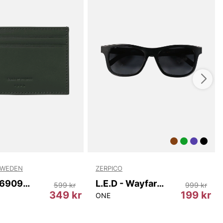
SWEDEN
ZERPICO
Wharf T69097 403
L.E.D - Wayfarer
599 kr
999 kr
349 kr
199 kr
ONE