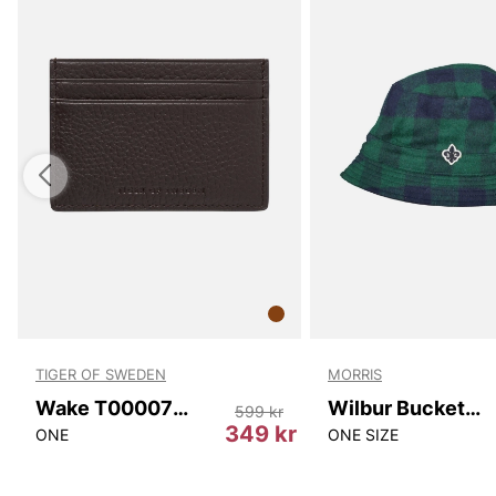
TIGER OF SWEDEN
MORRIS
Wake T00007 10N
Wilbur Bucket Hat
599 kr
349 kr
ONE
ONE SIZE