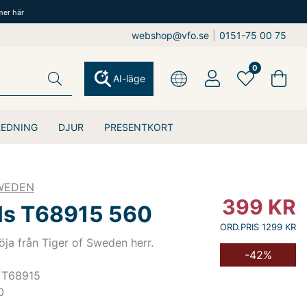
mer här
webshop@vfo.se
|
0151-75 00 75
0
AI-läge
REDNING
DJUR
PRESENTKORT
SWEDEN
399
KR
ls T68915 560
ORD.PRIS 1299 KR
röja från Tiger of Sweden herr.
-42%
 T68915
0