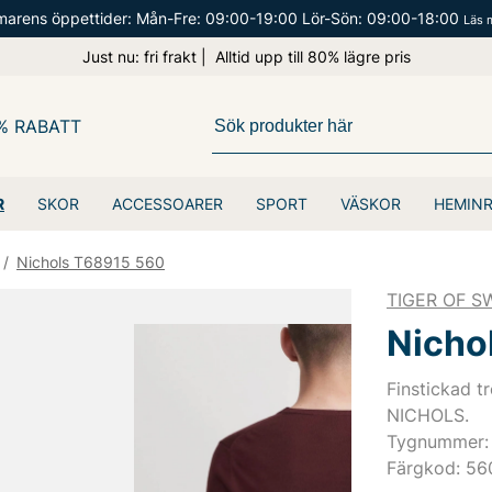
arens öppettider: Mån-Fre: 09:00-19:00 Lör-Sön: 09:00-18:00
Läs 
Just nu: fri frakt | Alltid upp till 80% lägre pris
% RABATT
R
SKOR
ACCESSOARER
SPORT
VÄSKOR
HEMIN
/
Nichols T68915 560
TIGER OF 
Nicho
Finstickad t
NICHOLS.
Tygnummer:
Färgkod: 56