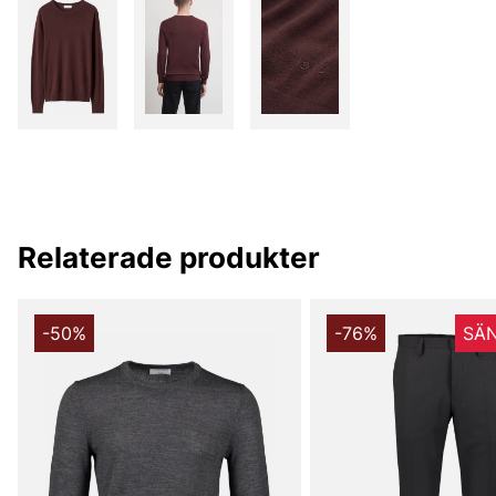
Relaterade produkter
-50%
-76%
SÄN