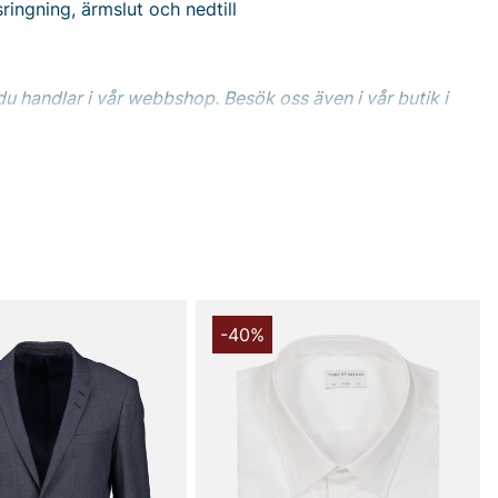
ringning, ärmslut och nedtill
du handlar i vår webbshop. Besök oss även i vår butik i
s mer på
www.vfo.se
-40%