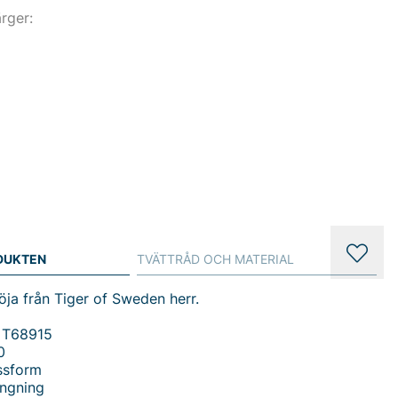
ärger:
DUKTEN
TVÄTTRÅD OCH MATERIAL
röja från Tiger of Sweden herr.
 T68915
0
ssform
ingning