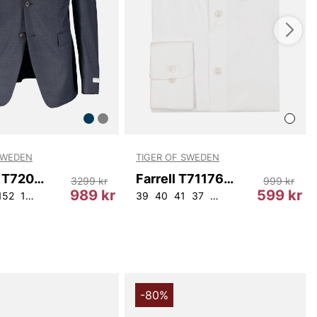
SWEDEN
TIGER OF SWEDEN
Jerretts T72066 284
Farrell T71176 090
3299 kr
999 kr
989 kr
599 kr
2
152
104
154
44
48
50
52
39
40
41
37
38
42
43
44
-80%