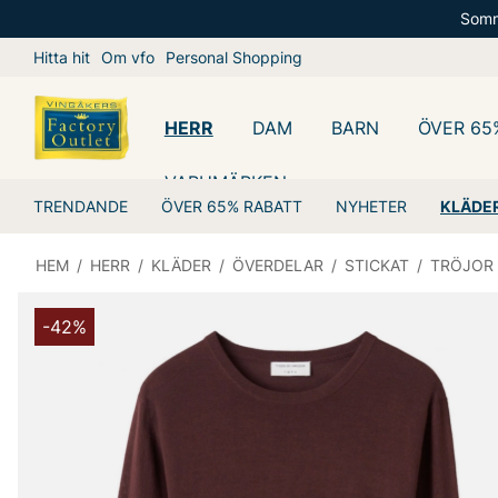
Somm
Hitta hit
Om vfo
Personal Shopping
HERR
DAM
BARN
ÖVER 65
VARUMÄRKEN
TRENDANDE
ÖVER 65% RABATT
NYHETER
KLÄDE
HEM
/
HERR
/
KLÄDER
/
ÖVERDELAR
/
STICKAT
/
TRÖJOR
-42%