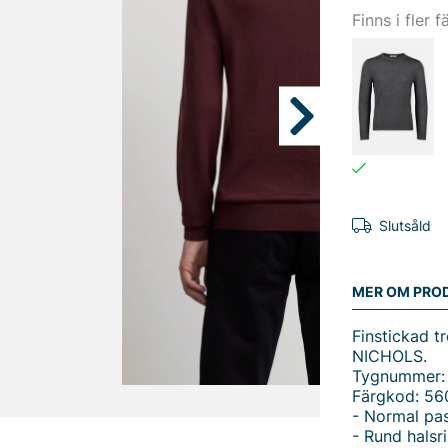
Finns i fler f
Slutsåld
MER OM PRO
Finstickad t
NICHOLS.
Tygnummer:
Färgkod: 56
- Normal pa
- Rund halsr