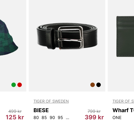
TIGER OF SWEDEN
TIGER OF 
BIESE
499 kr
799 kr
125 kr
399 kr
80
85
90
95
100
105
ONE