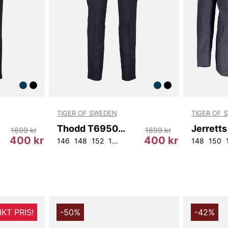
TIGER OF SWEDEN
TIGER OF 
Thodd T69500 284
1699 kr
1699 kr
400 kr
400 kr
4
44
46
54
56
146
104
148
152
154
44
46
48
50
52
148
54
56
150
9
KT PRIS!
-50%
-42%