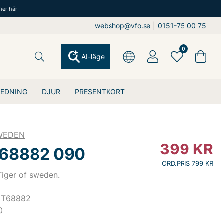
mer här
webshop@vfo.se
|
0151-75 00 75
0
AI-läge
REDNING
DJUR
PRESENTKORT
SWEDEN
399
KR
T68882 090
ORD.PRIS 799 KR
 Tiger of sweden.
 T68882
0