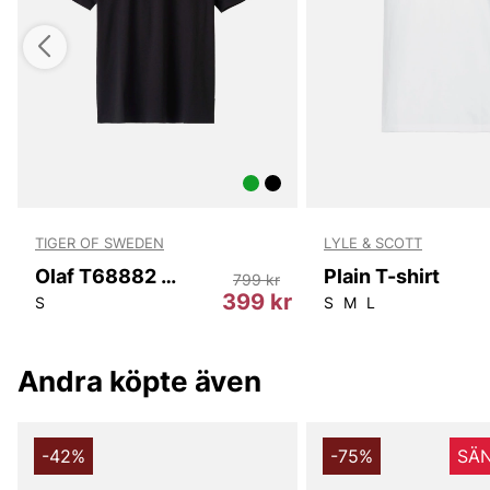
TIGER OF SWEDEN
LYLE & SCOTT
Olaf T68882 050
Plain T-shirt
799 kr
399 kr
S
S
M
L
Andra köpte även
-42%
-75%
SÄN