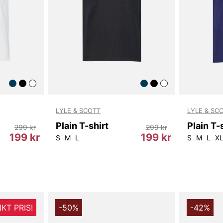
LYLE & SCOTT
LYLE & SC
Plain T-shirt
Plain T-
299 kr
299 kr
199 kr
199 kr
S
M
L
S
M
L
X
KT PRIS!
-50%
-42%