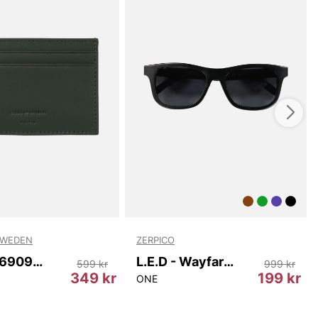
SWEDEN
ZERPICO
Wharf T69097 403
L.E.D - Wayfarer
599 kr
999 kr
349 kr
199 kr
ONE