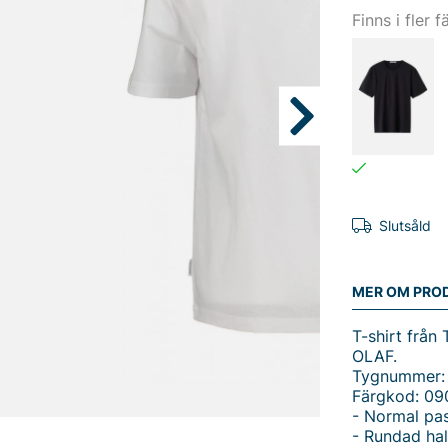
Finns i fler f
Slutsåld
MER OM PRO
T-shirt från
OLAF.
Tygnummer:
Färgkod: 09
- Normal pa
- Rundad hal