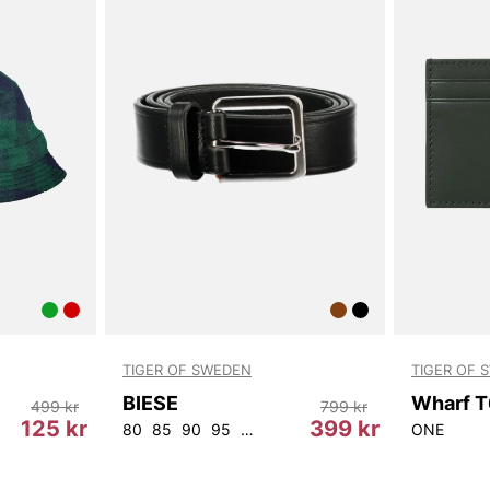
TIGER OF SWEDEN
TIGER OF 
BIESE
499 kr
799 kr
125 kr
399 kr
80
85
90
95
100
105
ONE