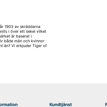
år 1903 av skräddarna
s i över ett sekel vilket
ärket är baserat i
för både män och kvinnor
t än? Vi erbjuder Tiger of
st och modernt. Produkterna
mode. Alla produkter
arbetar också med de
a modekollektioner
 of Swedens signum.
tbudet för män. Idag kan du
eden herrtröjor. De
iger of Swedens rockar för
formation
Kundtjänst