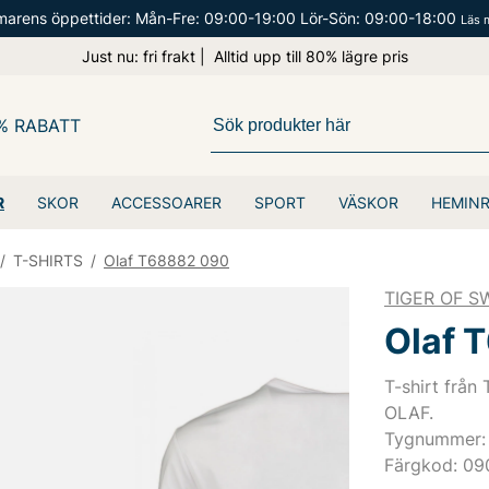
arens öppettider: Mån-Fre: 09:00-19:00 Lör-Sön: 09:00-18:00
Läs 
Just nu: fri frakt | Alltid upp till 80% lägre pris
% RABATT
R
SKOR
ACCESSOARER
SPORT
VÄSKOR
HEMIN
/
T-SHIRTS
/
Olaf T68882 090
TIGER OF 
Olaf 
T-shirt från
OLAF.
Tygnummer:
Färgkod: 09