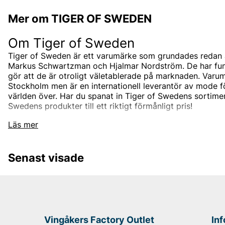
Mer om TIGER OF SWEDEN
Om Tiger of Sweden
Tiger of Sweden är ett varumärke som grundades redan 
Markus Schwartzman och Hjalmar Nordström. De har funnit
gör att de är otroligt väletablerade på marknaden. Varum
Stockholm men är en internationell leverantör av mode 
världen över. Har du spanat in Tiger of Swedens sortimen
Swedens produkter till ett riktigt förmånligt pris!
Tiger of Swedens sortiment
Läs mer
Designermärket Tiger of Sweden är minimalistiskt, tidlö
är oftast enfärgade och associerade med skandinaviskt 
Senast visade
designas i den Stockholmsbaserade studion men de sam
bästa leverantörerna i branschen som de utvecklar unik
tillsammans med. Välskräddat mode är helt enkelt Tiger
Under åren har produktutbudet breddats och speciellt u
hitta både Tiger of Sweden herrskjortor och Tiger of Sw
klassiska jackorna är också väldigt populära, speciellt T
Vingåkers Factory Outlet
In
herr och skinnjackor för herr.