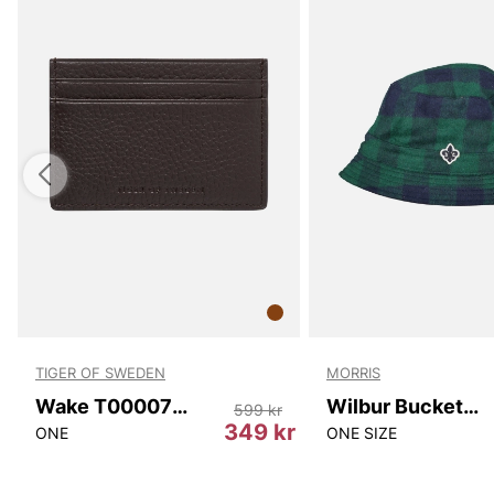
TIGER OF SWEDEN
MORRIS
Wake T00007 10N
Wilbur Bucket Hat
599 kr
349 kr
ONE
ONE SIZE