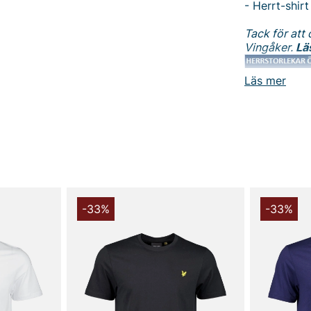
- Herrt-shirt
Tack för att 
Vingåker.
Lä
Läs mer
-33%
-33%