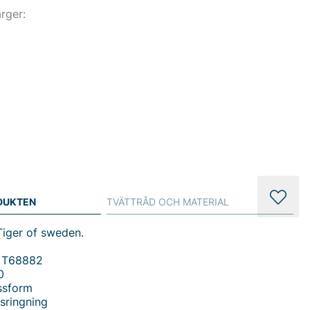
ärger:
DUKTEN
TVÄTTRÅD OCH MATERIAL
 Tiger of sweden.
 T68882
0
ssform
sringning