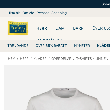
Somm
Hitta hit
Om vfo
Personal Shopping
HERR
DAM
BARN
ÖVER 65
VARUMÄRKEN
TRENDANDE
ÖVER 65% RABATT
NYHETER
KLÄDE
HEM
/
HERR
/
KLÄDER
/
ÖVERDELAR
/
T-SHIRTS - LINNEN