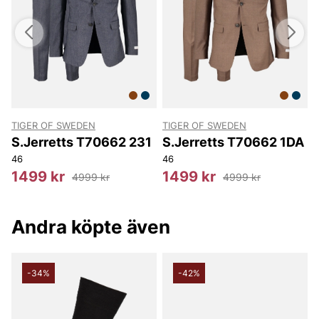
TIGER OF SWEDEN
TIGER OF SWEDEN
T
S.Jerretts T70662 231
S.Jerretts T70662 1DA
54
46
56
46
4
1499 kr
1499 kr
4999 kr
4999 kr
Andra köpte även
-34%
-42%