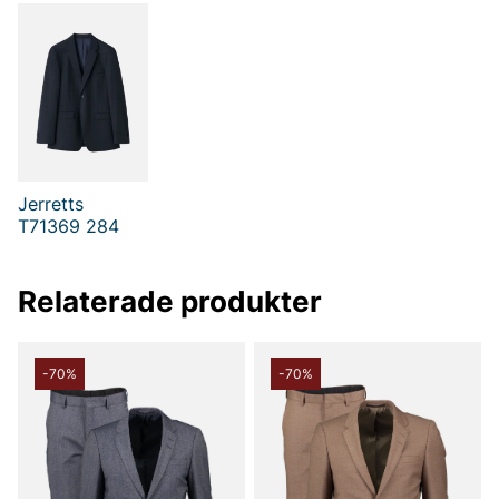
- Passpoalfickor baktill
- Zipgylf och hake
- Rutig
Tack för att du handlar i vår webbshop. Besök oss även i vår
butik i Vingåker.
Läs mer på
www.vfo.se
Jerretts
T71369 284
Relaterade produkter
-70%
-70%