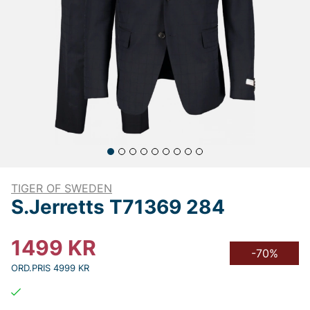
TIGER OF SWEDEN
S.Jerretts T71369 284
1499
KR
-70%
ORD.PRIS 4999 KR