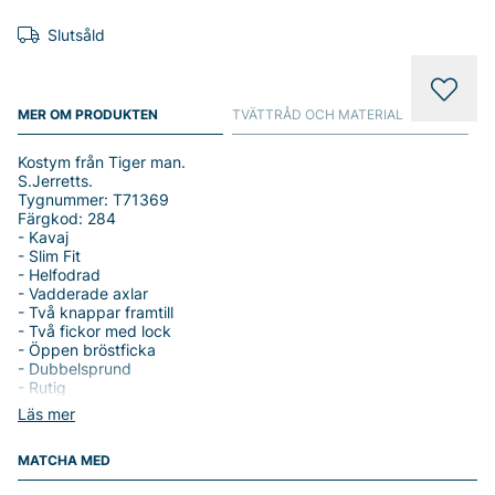
Slutsåld
MER OM PRODUKTEN
TVÄTTRÅD OCH MATERIAL
Kostym från Tiger man.
S.Jerretts.
Tygnummer: T71369
Färgkod: 284
- Kavaj
- Slim Fit
- Helfodrad
- Vadderade axlar
- Två knappar framtill
- Två fickor med lock
- Öppen bröstficka
- Dubbelsprund
- Rutig
Läs mer
- Byxor
- Normal midja
MATCHA MED
- Smala ben
- Öppna sidofickor