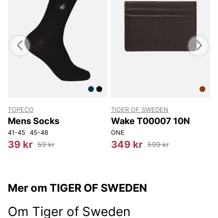
TOPECO
TIGER OF SWEDEN
Mens Socks
Wake T00007 10N
41-45
45-48
ONE
O
39 kr
349 kr
59 kr
599 kr
Mer om TIGER OF SWEDEN
Om Tiger of Sweden