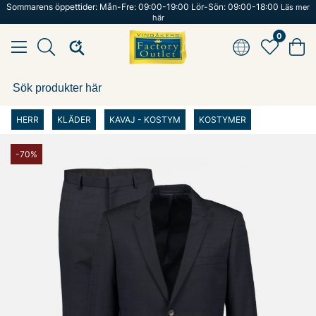
Sommarens öppettider: Mån-Fre: 09:00-19:00 Lör-Sön: 09:00-18:00
Läs mer
här
0
HERR
KLÄDER
KAVAJ - KOSTYM
KOSTYMER
-70%