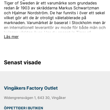
Tiger of Sweden är ett varumärke som grundades
redan år 1903 av skräddarna Markus Schwartzman
och Hjalmar Nordström. De har funnits i över ett sekel
vilket gör att de är otroligt väletablerade på
marknaden. Varumärket är baserat i Stockholm men är
en internationell leverantör av mode för både män och
kvinnor världen över. Har du spanat in Tiger of
Läs mer
Swedens sortiment än? Vi erbjuder Tiger of Swedens
produkter till ett riktigt förmånligt pris!
Tiger of Swedens sortiment
Designermärket Tiger of Sweden är minimalistiskt,
Senast visade
tidlöst och modernt. Produkterna är oftast enfärgade
och associerade med skandinaviskt mode. Alla
produkter designas i den Stockholmsbaserade studion
men de samarbetar också med de bästa
leverantörerna i branschen som de utvecklar unika
modekollektioner tillsammans med. Välskräddat mode
Vingåkers Factory Outlet
är helt enkelt Tiger of Swedens signum.
Widengrensvägen 1, 643 30, Vingåker
Under åren har produktutbudet breddats och speciellt
utbudet för män. Idag kan du hitta både Tiger of
ÖPPETTIDER I BUTIKEN
Sweden herrskjortor och Tiger of Sweden herrtröjor.