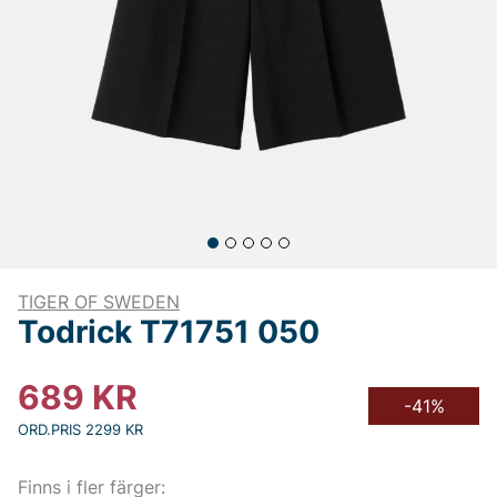
TIGER OF SWEDEN
Todrick T71751 050
689
KR
-41%
ORD.PRIS 2299 KR
Finns i fler färger: