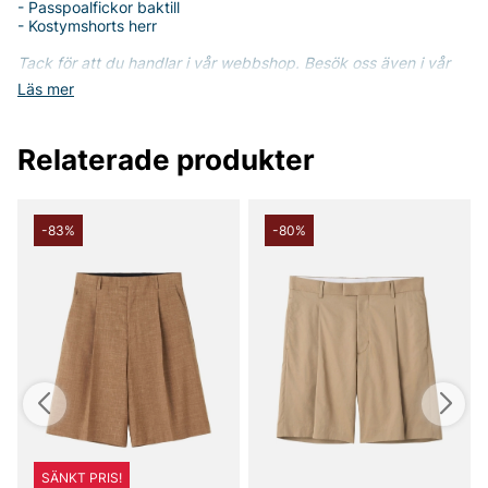
- Passpoalfickor baktill
- Kostymshorts herr
Tack för att du handlar i vår webbshop. Besök oss även i vår
butik i Vingåker.
Läs mer på
www.vfo.se
Läs mer
Relaterade produkter
-83%
-80%
SÄNKT PRIS!