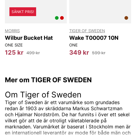
SÄNKT PRIS!
MORRIS
TIGER OF SWEDEN
T
Wilbur Bucket Hat
Wake T00007 10N
ONE SIZE
ONE
8
125 kr
349 kr
499 kr
599 kr
Mer om TIGER OF SWEDEN
Om Tiger of Sweden
Tiger of Sweden är ett varumärke som grundades
redan år 1903 av skräddarna Markus Schwartzman
och Hjalmar Nordström. De har funnits i över ett sekel
vilket gör att de är otroligt väletablerade på
marknaden. Varumärket är baserat i Stockholm men är
en internationell leverantör av mode för både män och