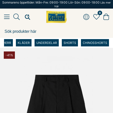
Sommarens öppettider: Mån-Fre: 09:00-19:00 Lör-Sön: 09:00-18:00
Läs mer
här
0
HERR
KLÄDER
UNDERDELAR
SHORTS
CHINOSSHORTS
-41%