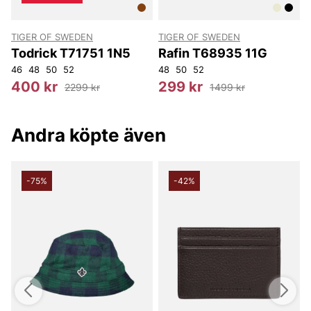
TIGER OF SWEDEN
TIGER OF SWEDEN
T
Todrick T71751 1N5
Rafin T68935 11G
46
48
50
52
48
50
52
4
400 kr
299 kr
2299 kr
1499 kr
Andra köpte även
-75%
-42%