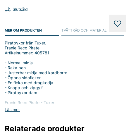
Slutsåld
MER OM PRODUKTEN
TVÄTTRÅD OCH MATERIAL
Piratbyxor från Tuxer.
Franie Reco Pirate.
Artikelnummer: 405781
- Normal midja
- Raka ben
- Justerbar midja med kardborre
- Öppna sidofickor
- En ficka med dragkedja
- Knapp och zipgylf
- Piratbyxor dam
Franie Reco Pirate - Tuxer
Läs mer
Upptäck Franie Reco Pirate från Tuxer, designad för dam som
värdesätter både stil och funktion. Dessa piratbyxor
kombinerar en modern look med praktiska detaljer, vilket gör
Relaterade produkter
dem till en perfekt följeslagare för alla tillfällen.