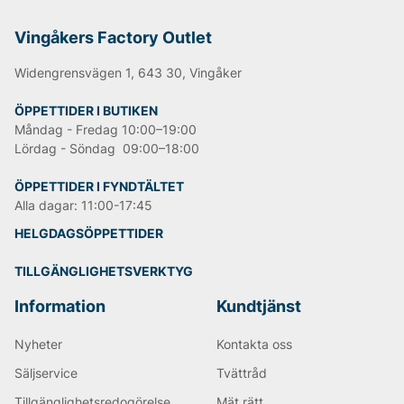
Andra populära varumärken:
Vingåkers Factory Outlet
Widengrensvägen 1, 643 30, Vingåker
LEE
NN07
ÖPPETTIDER I BUTIKEN
Björn Borg
Måndag - Fredag 10:00–19:00
Replay
Oscar Jacobson
Lördag - Söndag 09:00–18:00
ÖPPETTIDER I FYNDTÄLTET
Alla dagar: 11:00-17:45
HELGDAGSÖPPETTIDER
TILLGÄNGLIGHETSVERKTYG
Information
Kundtjänst
Nyheter
Kontakta oss
Säljservice
Tvättråd
Tillgänglighetsredogörelse
Mät rätt