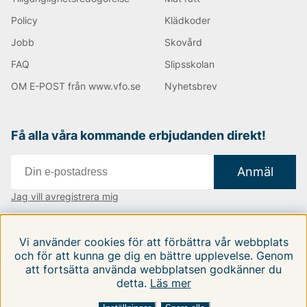
Policy
Klädkoder
Jobb
Skovård
FAQ
Slipsskolan
OM E-POST från www.vfo.se
Nyhetsbrev
Få alla våra kommande erbjudanden direkt!
Anmäl
Jag vill avregistrera mig
Vi finns i:
Danmark
|
Finland
|
Sverige
Vi använder cookies för att förbättra vår webbplats
Följ oss på våra sociala medier
och för att kunna ge dig en bättre upplevelse. Genom
att fortsätta använda webbplatsen godkänner du
detta.
Läs mer