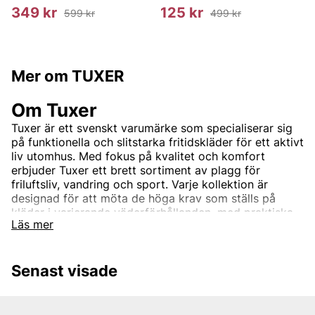
349 kr
125 kr
599 kr
499 kr
Mer om TUXER
Om Tuxer
Tuxer är ett svenskt varumärke som specialiserar sig
på funktionella och slitstarka fritidskläder för ett aktivt
liv utomhus. Med fokus på kvalitet och komfort
erbjuder Tuxer ett brett sortiment av plagg för
friluftsliv, vandring och sport. Varje kollektion är
designad för att möta de höga krav som ställs på
kläder i varierande väderförhållanden, med praktiska
Läs mer
detaljer och hållbara material som gör aktiviteterna
bekvämare och roligare. Tuxer är det perfekta valet
för dig som söker stilrena kläder som klarar både tuffa
Senast visade
utmaningar och avslappnade dagar i naturen. Oavsett
om det gäller skidåkning, vandring eller promenader i
skogen är Tuxers kläder din bästa följeslagare.