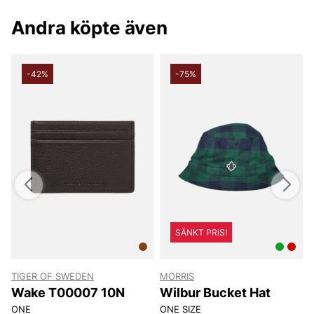
butik i Vingåker.
Läs mer på
www.vfo.se
Andra köpte även
-42%
-75%
SÄNKT PRIS!
TIGER OF SWEDEN
MORRIS
T
Wake T00007 10N
Wilbur Bucket Hat
ONE
ONE SIZE
8