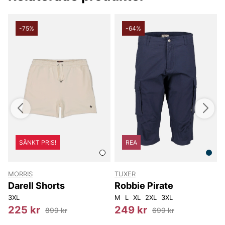
-75%
-64%
SÄNKT PRIS!
REA
MORRIS
TUXER
Darell Shorts
Robbie Pirate
3XL
M
L
XL
2XL
3XL
S
225 kr
249 kr
899 kr
699 kr