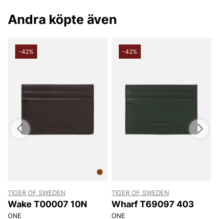
Andra köpte även
-42%
-42%
TIGER OF SWEDEN
TIGER OF SWEDEN
Wake T00007 10N
Wharf T69097 403
ONE
ONE
O