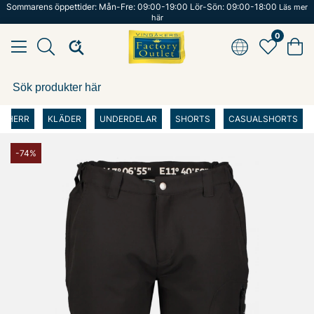
Sommarens öppettider: Mån-Fre: 09:00-19:00 Lör-Sön: 09:00-18:00
Läs mer
här
0
HERR
KLÄDER
UNDERDELAR
SHORTS
CASUALSHORTS
-74%