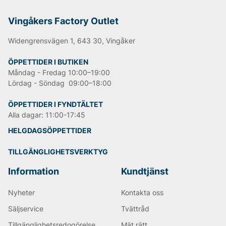
Andra populära varumärken:
Vingåkers Factory Outlet
Widengrensvägen 1, 643 30, Vingåker
LEE
NN07
ÖPPETTIDER I BUTIKEN
Björn Borg
Måndag - Fredag 10:00–19:00
Replay
Oscar Jacobson
Lördag - Söndag 09:00–18:00
ÖPPETTIDER I FYNDTÄLTET
Alla dagar: 11:00-17:45
HELGDAGSÖPPETTIDER
TILLGÄNGLIGHETSVERKTYG
Information
Kundtjänst
Nyheter
Kontakta oss
Säljservice
Tvättråd
Tillgänglighetsredogörelse
Mät rätt