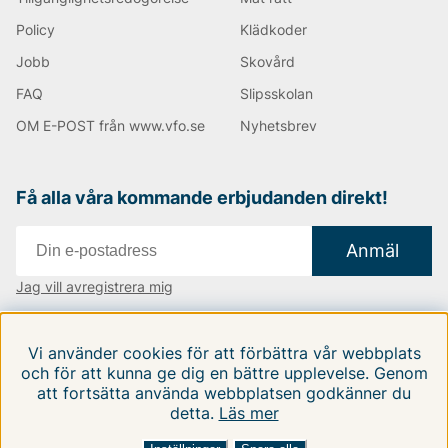
Policy
Klädkoder
Jobb
Skovård
FAQ
Slipsskolan
OM E-POST från www.vfo.se
Nyhetsbrev
Få alla våra kommande erbjudanden direkt!
Anmäl
Jag vill avregistrera mig
Vi finns i:
Danmark
|
Finland
|
Sverige
Vi använder cookies för att förbättra vår webbplats
Följ oss på våra sociala medier
och för att kunna ge dig en bättre upplevelse. Genom
att fortsätta använda webbplatsen godkänner du
detta.
Läs mer