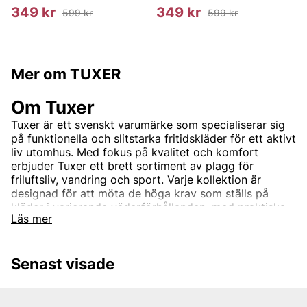
349 kr
349 kr
599 kr
599 kr
Mer om TUXER
Om Tuxer
Tuxer är ett svenskt varumärke som specialiserar sig
på funktionella och slitstarka fritidskläder för ett aktivt
liv utomhus. Med fokus på kvalitet och komfort
erbjuder Tuxer ett brett sortiment av plagg för
friluftsliv, vandring och sport. Varje kollektion är
designad för att möta de höga krav som ställs på
kläder i varierande väderförhållanden, med praktiska
Läs mer
detaljer och hållbara material som gör aktiviteterna
bekvämare och roligare. Tuxer är det perfekta valet
för dig som söker stilrena kläder som klarar både tuffa
Senast visade
utmaningar och avslappnade dagar i naturen. Oavsett
om det gäller skidåkning, vandring eller promenader i
skogen är Tuxers kläder din bästa följeslagare.