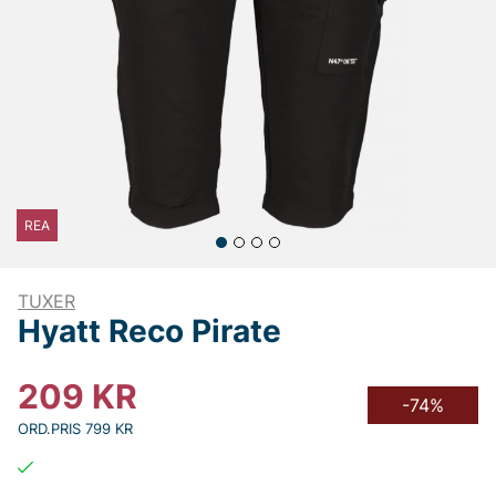
REA
TUXER
Hyatt Reco Pirate
209
KR
-74%
ORD.PRIS 799 KR