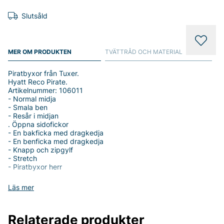
Slutsåld
MER OM PRODUKTEN
TVÄTTRÅD OCH MATERIAL
Piratbyxor från Tuxer.
Hyatt Reco Pirate.
Artikelnummer: 106011
- Normal midja
- Smala ben
- Resår i midjan
. Öppna sidofickor
- En bakficka med dragkedja
- En benficka med dragkedja
- Knapp och zipgylf
- Stretch
- Piratbyxor herr
Tack för att du handlar i vår webbshop. Besök oss även i vår
Läs mer
butik i Vingåker.
Läs mer på
www.vfo.se
Relaterade produkter