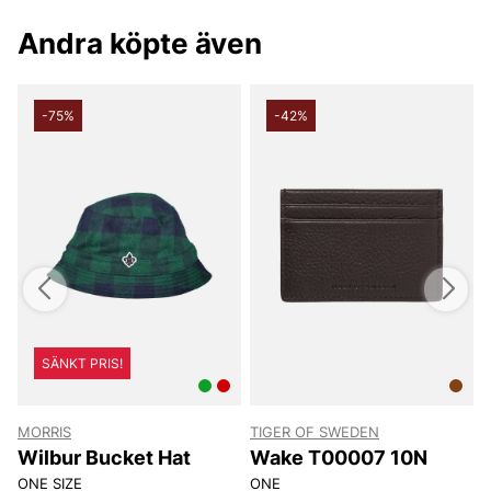
Andra köpte även
-75%
-42%
SÄNKT PRIS!
MORRIS
TIGER OF SWEDEN
T
Wilbur Bucket Hat
Wake T00007 10N
ONE SIZE
ONE
8