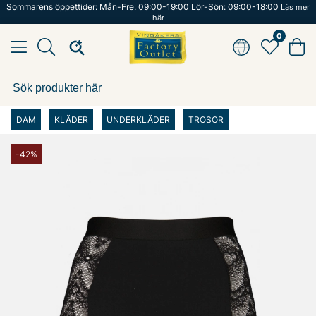
Sommarens öppettider: Mån-Fre: 09:00-19:00 Lör-Sön: 09:00-18:00
Läs mer
här
0
DAM
KLÄDER
UNDERKLÄDER
TROSOR
-42%