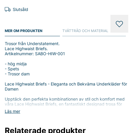
Slutsåld
MER OM PRODUKTEN
TVÄTTRÅD OCH MATERIAL
Trosor från Understatement.
Lace Highwaist Briefs.
Artikelnummer: SABO-HIW-001
- hög midja
- Spets
- Trosor dam
Lace Highwaist Briefs - Eleganta och Bekväma Underkläder för
Damen
Upptäck den perfekta kombinationen av stil och komfort med
våra Lace Highwaist Briefs, en fantastiskt designad trosa för
kvinnor. Med sin högmidjade passform omsluter dessa
Läs mer
underkläder lätt din midja och ger en smickrande silhuett. Den
delikata spetsen på kanterna ger en lyxig känsla och en
feminin touch, vilket gör att du kan känna dig vacker varje dag.
Relaterade produkter