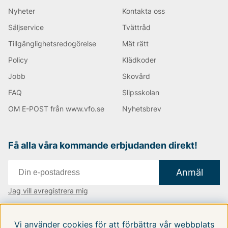
Outlet AB!
Nyheter
Kontakta oss
Säljservice
Tvättråd
Tillgänglighetsredogörelse
Mät rätt
Andra populära varumärken:
Policy
Klädkoder
Jobb
Skovård
LEE
NN07
FAQ
Slipsskolan
Tiger of Sweden
Replay
OM E-POST från www.vfo.se
Nyhetsbrev
Oscar Jacobson
Björn Borg
Få alla våra kommande erbjudanden direkt!
Anmäl
Jag vill avregistrera mig
Vi finns i:
Danmark
|
Finland
|
Sverige
Vi använder cookies för att förbättra vår webbplats