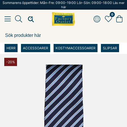
Sommarens öppettider: Mån-Fre: 09:00-19:00 Lör-Sön: 09:00-18:00
Läs mer
här
0
HERR
ACCESSOARER
KOSTYMACCESSOARER
SLIPSAR
-20%