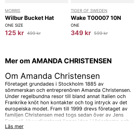
MORRIS
TIGER OF SWEDEN
T
Wilbur Bucket Hat
Wake T00007 10N
ONE SIZE
ONE
8
125 kr
349 kr
499 kr
599 kr
Mer om AMANDA CHRISTENSEN
Om Amanda Christensen
Företaget grundades i Stockholm 1885 av
sömmerskan och entreprenören Amanda Christensen.
Under regelbundna resor till bland annat Italien och
Frankrike knöt hon kontakter och tog intryck av det
europeiska modet. Fram till 1999 drevs företaget av
familjen Christensen med togs sedan över av Jens
Engwall. Huvudkontoret ligger idag i Ulricehamn och
Läs mer
tillverkningen sker i Italien.
I sortimentet från Amanda