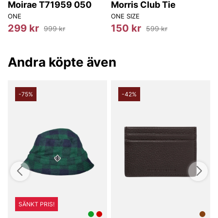
Moirae T71959 050
Morris Club Tie
ONE
ONE SIZE
O
299 kr
150 kr
999 kr
599 kr
Andra köpte även
-75%
-42%
SÄNKT PRIS!