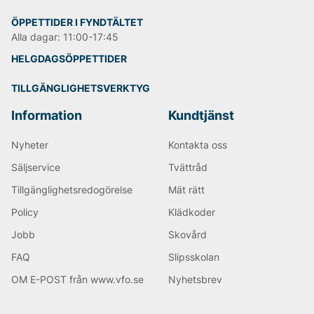
och strävar efter att vara hållbara i allt de gör. Genom
att utveckla innovativa och miljövänliga sätt att
ÖPPETTIDER I FYNDTÄLTET
designa och producera sina produkter, erbjuder Lee nu
Alla dagar: 11:00-17:45
flera plagg som är helt nedbrytbara. Kläderna är
HELGDAGSÖPPETTIDER
tillverkade av komposterbara linne-bomullsgarn, vilket
innebär att de kan brytas ner i komposten och
TILLGÄNGLIGHETSVERKTYG
återföras till jorden.
Andra populära varumärken:
Information
Kundtjänst
Tiger of Sweden
Nyheter
Kontakta oss
Björn Borg
NN07
Säljservice
Tvättråd
Oscar Jacobson
REPLAY
Tillgänglighetsredogörelse
Mät rätt
Policy
Klädkoder
Jobb
Skovård
FAQ
Slipsskolan
OM E-POST från www.vfo.se
Nyhetsbrev