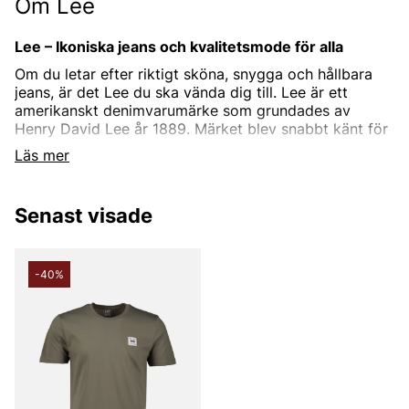
Om Lee
Lee – Ikoniska jeans och kvalitetsmode för alla
Om du letar efter riktigt sköna, snygga och hållbara
jeans, är det Lee du ska vända dig till. Lee är ett
amerikanskt denimvarumärke som grundades av
Henry David Lee år 1889. Märket blev snabbt känt för
sina ikoniska "Rider Jeans," som lanserades på 1920-
Läs mer
talet. Dessa uttrycksfulla jeans, utrustade med gylf,
blev snabbt populära bland cowboys och fick därför
smeknamnet "cowboyjeans." Med över 130 års
Senast visade
erfarenhet fortsätter Lee att vara en föregångare inom
design, innovation och kvalitet.
-40%
Ett brett sortiment från Lee
Idag erbjuder Lee mycket mer än bara herrjeans. I
sortimentet hittar du allt från Lee-skjortor, t-shirts,
jackor och byxor till mössor och tröjor. Många av
dessa plagg har en subtil cowboykänsla, men Lee
erbjuder även neutrala och stilrena alternativ. För dig