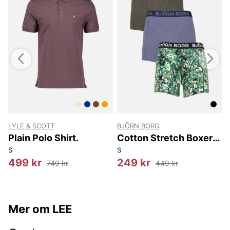
LYLE & SCOTT
BJÖRN BORG
Plain Polo Shirt.
Cotton Stretch Boxer
3P
S
S
S
499 kr
249 kr
749 kr
449 kr
Mer om LEE