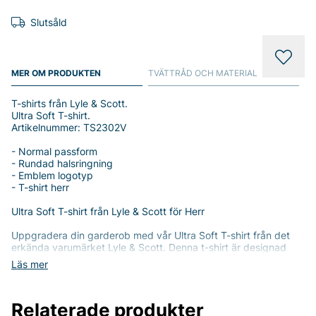
Slutsåld
MER OM PRODUKTEN
TVÄTTRÅD OCH MATERIAL
T-shirts från Lyle & Scott.
Ultra Soft T-shirt.
Artikelnummer: TS2302V
- Normal passform
- Rundad halsringning
- Emblem logotyp
- T-shirt herr
Ultra Soft T-shirt från Lyle & Scott för Herr
Uppgradera din garderob med vår Ultra Soft T-shirt från det
erkända varumärket Lyle & Scott. Denna t-shirt är designad
med en normal passform som ger en avslappnad och stilren
Läs mer
look, perfekt för både vardagsbruk och mer informella tillfällen.
T-shirten är tillverkad av en noggrant utvald blandning av 55%
Relaterade produkter
bomull och 45% polyester, vilket ger en mjuk och behaglig