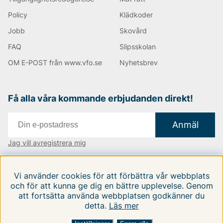
Policy
Klädkoder
Jobb
Skovård
FAQ
Slipsskolan
OM E-POST från www.vfo.se
Nyhetsbrev
Få alla våra kommande erbjudanden direkt!
Anmäl
Jag vill avregistrera mig
Vi finns i:
Danmark
|
Finland
|
Sverige
Vi använder cookies för att förbättra vår webbplats
Följ oss på våra sociala medier
och för att kunna ge dig en bättre upplevelse. Genom
att fortsätta använda webbplatsen godkänner du
detta.
Läs mer