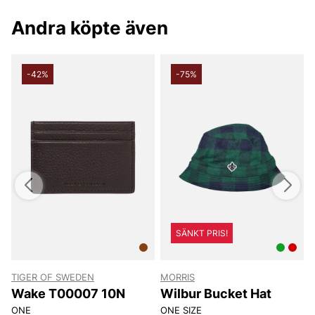
Andra köpte även
-42%
-75%
SÄNKT PRIS!
TIGER OF SWEDEN
MORRIS
T
8
Wake T00007 10N
Wilbur Bucket Hat
ONE
ONE SIZE
8