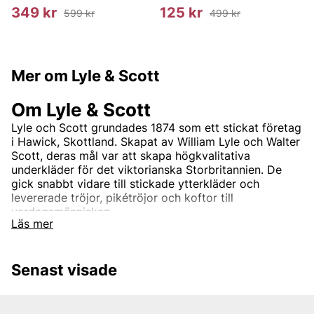
349 kr
125 kr
599 kr
499 kr
Mer om Lyle & Scott
Om Lyle & Scott
Lyle och Scott grundades 1874 som ett stickat företag
i Hawick, Skottland. Skapat av William Lyle och Walter
Scott, deras mål var att skapa högkvalitativa
underkläder för det viktorianska Storbritannien. De
gick snabbt vidare till stickade ytterkläder och
levererade tröjor, pikétröjor och koftor till
vardagsmänniskan.
Läs mer
Andra populära varumärken:
Senast visade
LEE
NN07