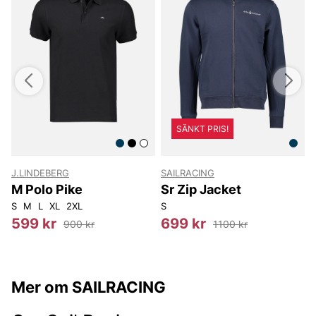
SÄNKT PRIS!
J.LINDEBERG
SAILRACING
M Polo Pike
Sr Zip Jacket
S
M
L
XL
2XL
S
S
599 kr
699 kr
900 kr
1100 kr
Mer om SAILRACING