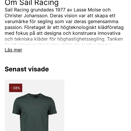
Om Sail Racing
Sail Racing grundades 1977 av Lasse Molse och
Christer Johansson. Deras vision var att skapa ett
varumärke för segling som var deras gemensamma
passion. Företaget är ett högteknologiskt klädföretag
med fokus på att designa och konstruera innovativa
och tekniska kläder för höghastighetssegling. Tanken
är att plaggen ska kunna möte de mest extrema
Läs mer
väderförållandena både till sjöss och land.
I sortimentet från Sail Racing hos
Senast visade
oss på Vingåkers Factory Outlet
Hos oss på Vingåkers Factory Outlet hittar du diverse
olika tröjor så som hoodies, sweatshirts, t-shirts eller
-38%
klassiska pikéer. Du finner även shorts och byxor samt
jackor i mängder av funktioner och modeller.
Kvalite och omsorg för klimat och
miljö
Sail Racing arbetar för att utveckla högtekniska och
långvariga prestandaplagg för framtida generationer