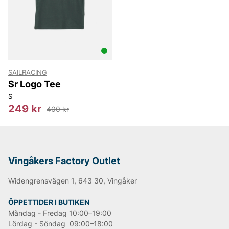
av höghastighetsselare med hjälp av innovativa och
miljömässigt hållbara produktionsmetoder och tyger.
De letar ständigt efter nya sätt att minska
miljöpåverkan i produktionskedjan.
Informationen är tagen från leverantörens egen
hemsida*
SAILRACING
Happy shopping önskar vi på Vingåkers Factory
Sr Logo Tee
Outlet AB!
S
249 kr
400 kr
Andra populära varumärken:
LEE
NN07
Vingåkers Factory Outlet
Tiger of Sweden
Replay
Widengrensvägen 1, 643 30, Vingåker
Björn Borg
ÖPPETTIDER I BUTIKEN
Måndag - Fredag 10:00–19:00
Lördag - Söndag 09:00–18:00