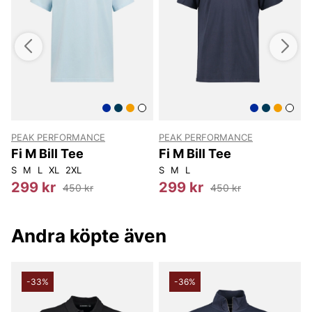
PEAK PERFORMANCE
PEAK PERFORMANCE
Fi M Bill Tee
Fi M Bill Tee
F
S
M
L
XL
2XL
S
M
L
S
299 kr
299 kr
450 kr
450 kr
Andra köpte även
-33%
-36%